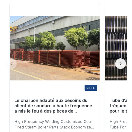
1,4541 NDT : Eddy Current Test, essai hydrostatique,
essai par ultrasons Norme d'essai : ASTM A450, A999,
A1016, E213, E262, E426, E112 GOST sans couture ...
VIDEO
Le charbon adapté aux besoins du
Tube d'ail
client de soudure à haute fréquence
fréquence 
a mis le feu à des pièces de
pour le tr
chaudière à vapeur empilent la
d'économi
bobine d'économiseur
High Frequency Welding Customized Coal
High Freque
Fired Steam Boiler Parts Stack Economizer
Tube For Ec