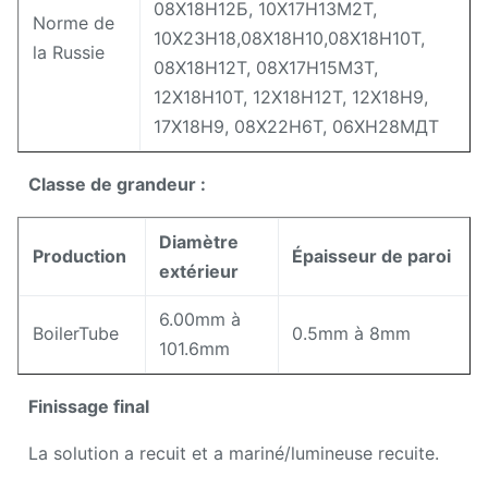
08Х18Н12Б, 10Х17Н13М2Т,
Norme de
10Х23Н18,08Х18Н10,08Х18Н10Т,
la Russie
08Х18Н12Т, 08Х17Н15М3Т,
12Х18Н10Т, 12Х18Н12Т, 12Х18Н9,
17Х18Н9, 08Х22Н6Т, 06ХН28МДТ
Classe de grandeur :
Diamètre
Production
Épaisseur de paroi
extérieur
6.00mm à
BoilerTube
0.5mm à 8mm
101.6mm
Finissage final
La solution a recuit et a mariné/lumineuse recuite.