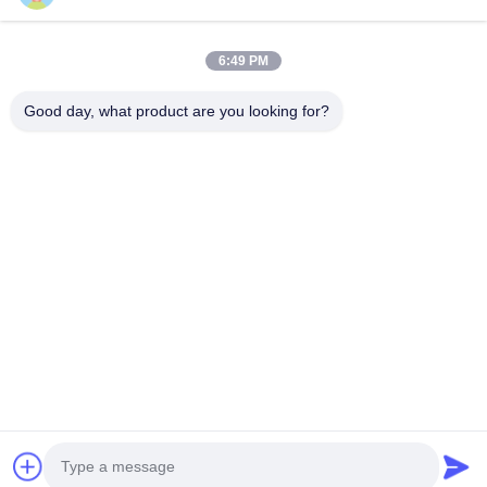
Maison
Produits
6:49 PM
Au Sujet De Nous
Good day, what product are you looking for?
Visite D'usine
Contrôle De Qualité
Contactez-Nous
Demandez Une Citation
Follow Us
©2020- ZHANGJIAGANG HUA DONG ENERGY TECHNOLOGY CO.,LTD.
Tous les droits réservés