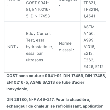
GOST 9941-
TP321,
:
:
81, EN10216-
TP321H,
5, DIN 17458
1,4541
ASTM
Eddy Current
A450,
Test, essai
A999,
Norme
NDT :
hydrostatique,
A1016,
d'essai :
essai par
E213,
ultrasons
E262,
E426, E112
GOST sans couture 9941-91, DIN 17456, DIN 17458,
EN10216-5, ASME SA213 de tube d'acier
inoxydable,
DIN 28180, N-F A49-217. Pour la chaudière,
échangeur de chaleur, se refroidissant, application