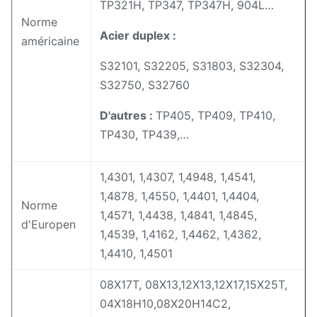
TP321H, TP347, TP347H, 904L…
Norme
Acier duplex :
américaine
S32101, S32205, S31803, S32304,
S32750, S32760
D'autres :
TP405, TP409, TP410,
TP430, TP439,…
1,4301, 1,4307, 1,4948, 1,4541,
1,4878, 1,4550, 1,4401, 1,4404,
Norme
1,4571, 1,4438, 1,4841, 1,4845,
d'Europen
1,4539, 1,4162, 1,4462, 1,4362,
1,4410, 1,4501
08Х17Т, 08Х13,12Х13,12Х17,15Х25Т,
04Х18Н10,08Х20Н14С2,