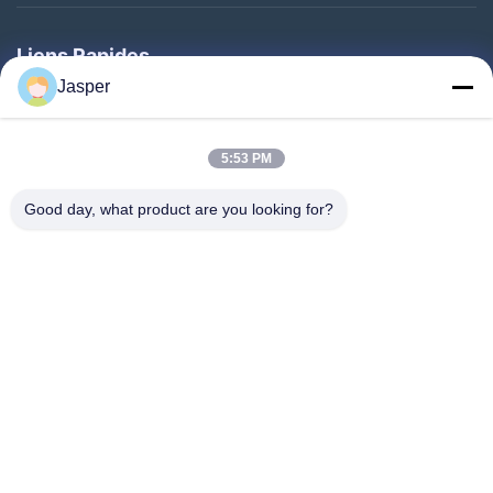
Liens Rapides
Jasper
Maison
Produits
5:53 PM
Au Sujet De Nous
Good day, what product are you looking for?
Visite D'usine
Contrôle De Qualité
Contactez-Nous
Demandez Une Citation
Follow Us