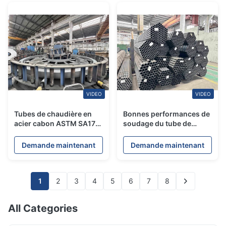
VIDEO
VIDEO
Tubes de chaudière en
Bonnes performances de
acier cabon ASTM SA178
soudage du tube de
avec de bonnes
chaudière en acier ASTM
performances de
Cabon
Demande maintenant
Demande maintenant
soudage
1
2
3
4
5
6
7
8
All Categories