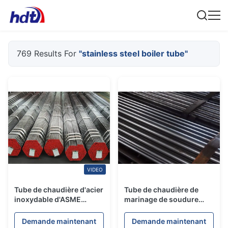
769 Results For
"stainless steel boiler tube"
VIDEO
Tube de chaudière d'acier
Tube de chaudière de
inoxydable d'ASME
marinage de soudure
SA210 étiré à froid pour
d'acier inoxydable pour
l'économiseur
l'échangeur de chaleur
Demande maintenant
Demande maintenant