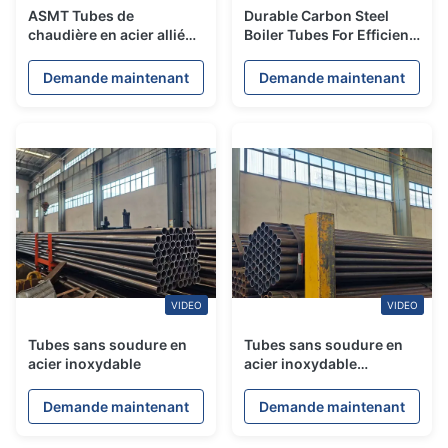
ASMT Tubes de
Durable Carbon Steel
chaudière en acier allié
Boiler Tubes For Efficient
personnalisées avec une
Welding
résistance élevée et
Demande maintenant
Demande maintenant
durable
VIDEO
VIDEO
Tubes sans soudure en
Tubes sans soudure en
acier inoxydable
acier inoxydable
résistant à la corrosion
pour l'industrie à basse
Demande maintenant
Demande maintenant
pression