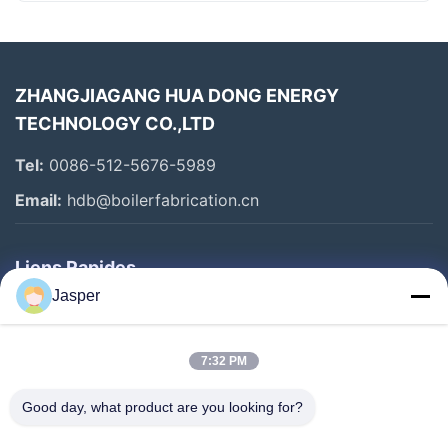
ZHANGJIAGANG HUA DONG ENERGY
TECHNOLOGY CO.,LTD
Tel:
0086-512-5676-5989
Email:
hdb@boilerfabrication.cn
Liens Rapides
Jasper
Maison
Produits
7:32 PM
Au Sujet De Nous
Good day, what product are you looking for?
Visite D'usine