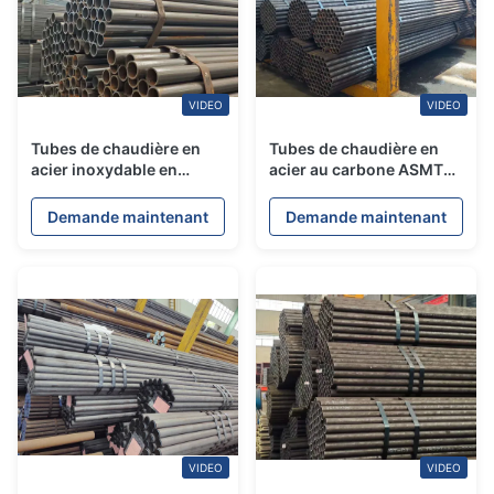
VIDEO
VIDEO
Tubes de chaudière en
Tubes de chaudière en
acier inoxydable en
acier au carbone ASMT
alliage de carbone
personnalisés pour
conformes à l'ASME
pression extrême
Demande maintenant
Demande maintenant
VIDEO
VIDEO