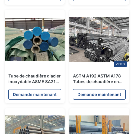
VIDEO
Tube de chaudière d'acier
ASTM A192 ASTM A178
inoxydable ASME SA213
Tubes de chaudière en
TP304H TP310H TP316H
acier inoxydable
38,1 - 101.6mm
Demande maintenant
Demande maintenant