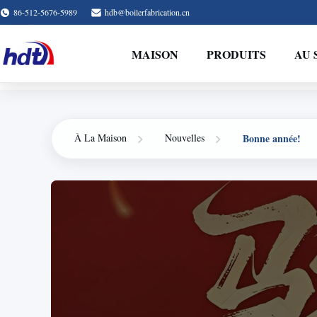
86-512-5676-5989
hdb@boilerfabrication.cn
MAISON
PRODUITS
AU 
Bonne année!
À La Maison
Nouvelles