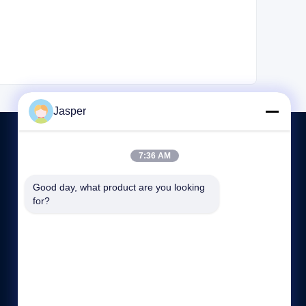
Jasper
7:36 AM
CONTACTEZ-NOUS
Good day, what product are you looking 
for?
86-512-5676-5989
8:00-17:30
hdb@boilerfabrication.cn
Rm. 1202, Buildiing A, plaza de Wanda, Zhangjiagang,
Jiangsu, Chine