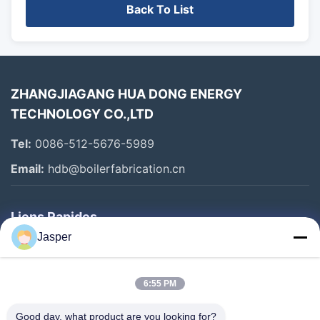
Back To List
ZHANGJIAGANG HUA DONG ENERGY
TECHNOLOGY CO.,LTD
Tel:
0086-512-5676-5989
Email:
hdb@boilerfabrication.cn
Liens Rapides
Jasper
Maison
Produits
6:55 PM
Au Sujet De Nous
Good day, what product are you looking for?