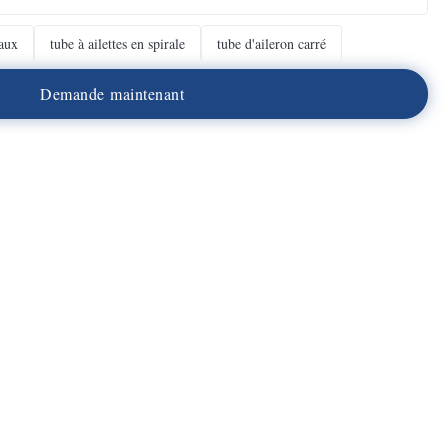
naux
tube à ailettes en spirale
tube d'aileron carré
D
e
m
a
n
d
e
m
a
i
n
t
e
n
a
n
t