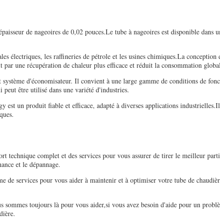
épaisseur de nageoires de 0,02 pouces.Le tube à nageoires est disponible dans 
les électriques, les raffineries de pétrole et les usines chimiques.La conception
uit par une récupération de chaleur plus efficace et réduit la consommation globa
ut système d'économisateur. Il convient à une large gamme de conditions de fon
 peut être utilisé dans une variété d'industries.
st un produit fiable et efficace, adapté à diverses applications industrielles.Il 
iques.
ort technique complet et des services pour vous assurer de tirer le meilleur part
enance et le dépannage.
 de services pour vous aider à maintenir et à optimiser votre tube de chaudière.
ous sommes toujours là pour vous aider,si vous avez besoin d'aide pour un probl
dière.