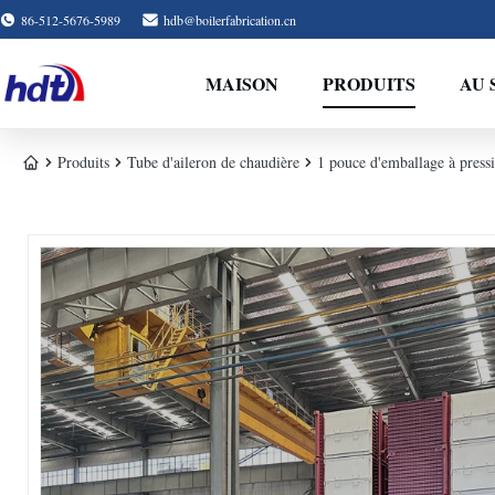
86-512-5676-5989
hdb@boilerfabrication.cn
MAISON
PRODUITS
AU 
Produits
Tube d'aileron de chaudière
1 pouce d'emballage à press