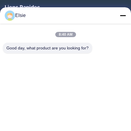
Liens Rapides
Elsie
Maison
Produits
8:40 AM
Au Sujet De Nous
Good day, what product are you looking for?
Visite D'usine
Contrôle De Qualité
Contactez-Nous
Demandez Une Citation
Follow Us