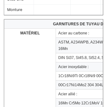
Monture
GARNITURES DE TUYAU DE
MATÉRIEL
Acier au carbone :
ASTM, A234WPB, A234WPC,
16Mn
DIN St37, St45.8, St52.4, St.
Acier inoxydable :
1Cr18Ni9Ti 0Cr18Ni9 00Cr
00Cr17Ni14Mo2 304 304L 3
Acier allié :
16Mn Cr5Mo 12Cr1MoV 10C