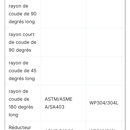
rayon de
coude de 90
degrés long
rayon court
1/
de coude de
1
90 degrés
rayon de
(
coude de 45
c
degrés long
rayon de
coude de
ASTM/ASME
WP304/304L
W
180 degrés
A/SA403
long
Réducteur