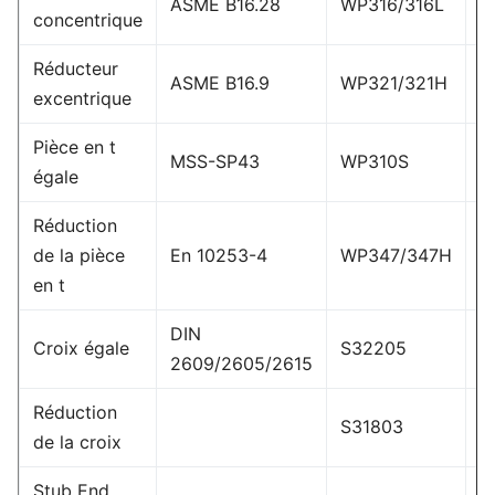
ASME B16.28
WP316/316L
(
concentrique
Réducteur
ASME B16.9
WP321/321H
W
excentrique
Pièce en t
MSS-SP43
WP310S
égale
Réduction
14
de la pièce
En 10253-4
WP347/347H
2
en t
DIN
Croix égale
S32205
(
2609/2605/2615
Réduction
S31803
W
de la croix
Stub End