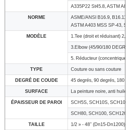
A335P22 St45.8, ASTM A8
NORME
ASME/ANSI B16.9, B16.11, 
ASTM A403 MSS SP-43, SP-
MODÈLE
1.Tee (droit et réduisant) 2,
3.Elbow (45/90/180 DEGRÉ)
5. Réducteur (concentrique e
TYPE
Couture ou sans couture
DEGRÉ DE COUDE
45 degrés, 90 degrés, 180 d
SURFACE
La peinture noire, anti huile
ÉPAISSEUR DE PAROI
SCH5S, SCH10S, SCH10, S
SCH80, SCH100, SCH120,
TAILLE
1/2 » - 48" (Dn15-Dn1200)