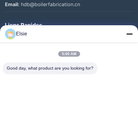
Email:
hdb@boilerfabrication.cn
Liens Rapides
Elsie
Maison
Produits
5:00 AM
Au Sujet De Nous
Good day, what product are you looking for?
Visite D'usine
Contrôle De Qualité
Contactez-Nous
Demandez Une Citation
Follow Us