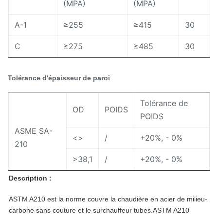
(MPA)
(MPA)
A-1
≥255
≥415
30
C
≥275
≥485
30
Tolérance d'épaisseur de paroi
Tolérance de
OD
POIDS
POIDS
ASME SA-
<>
/
+20%, - 0%
210
>38,1
/
+20%, - 0%
Description :
ASTM A210 est la norme couvre la chaudière en acier de milieu-
carbone sans couture et le surchauffeur tubes.ASTM A210