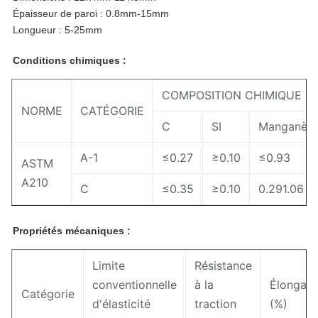
Épaisseur de paroi : 0.8mm-15mm
Longueur : 5-25mm
Conditions chimiques :
COMPOSITION CHIMIQUE
NORME
CATÉGORIE
C
SI
Manganès
A-1
≤0.27
≥0.10
≤0.93
ASTM
A210
C
≤0.35
≥0.10
0.291.06
Propriétés mécaniques :
Limite
Résistance
conventionnelle
à la
Élongati
Catégorie
d'élasticité
traction
(%)