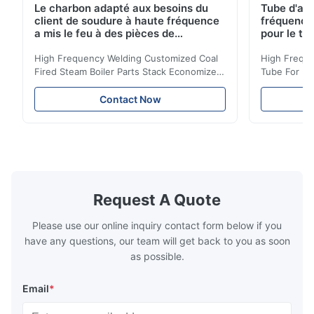
Le charbon adapté aux besoins du
Tube d'ail
client de soudure à haute fréquence
fréquence 
a mis le feu à des pièces de
pour le tr
chaudière à vapeur empilent la
d'économi
bobine d'économiseur
High Frequency Welding Customized Coal
High Freque
Fired Steam Boiler Parts Stack Economizer
Tube For Ec
Coil Boiler economizer Boiler Economizer is
economizer 
the energy improving device that helps to
energy impr
Contact Now
reduce the cost of operation by saving the
reduce the 
fuel. The economizer in Boiler tends to
fuel. The ec
make the system more energy efficient. In
make the sy
boilers, economizers are generally
boilers, ec
designed to exchange heat with the fluid,
designed to
generally water. The exhaust from the
generally w
boilers is generally in the temperature
boilers is g
Request A Quote
range of 200°C – 250°C, so there
range of 20
huge
Please use our online inquiry contact form below if you
have any questions, our team will get back to you as soon
as possible.
Email
*