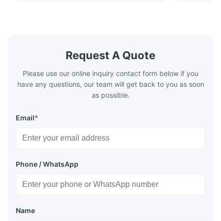
fuel. The economizer in Boiler tends to
fuel. The ec
make the system more energy efficient. In
make the sy
boilers, economizers are generally
boilers, ec
designed to exchange heat with the fluid,
designed to
generally water. The exhaust from the
generally w
boilers is generally in the temperature
boilers is g
Request A Quote
range of 200°C – 250°C, so there
range of 20
huge
Please use our online inquiry contact form below if you
have any questions, our team will get back to you as soon
as possible.
Email
*
Phone / WhatsApp
Name