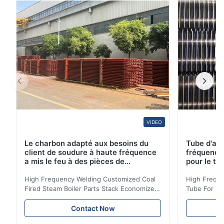
une autre fonction utile comme préchauffer un ...
VIDEO
Le charbon adapté aux besoins du
Tube d'ail
client de soudure à haute fréquence
fréquence 
a mis le feu à des pièces de
pour le tr
chaudière à vapeur empilent la
d'économi
bobine d'économiseur
High Frequency Welding Customized Coal
High Freque
Fired Steam Boiler Parts Stack Economizer
Tube For Ec
Coil Boiler economizer Boiler Economizer is
economizer 
the energy improving device that helps to
energy impr
Contact Now
reduce the cost of operation by saving the
reduce the 