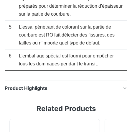
préparés pour déterminer la réduction d'épaisseur
sur la partie de courbure.
5
L'essai pénétrant de colorant sur la partie de
courbure est RO fait détecter des fissures, des
failles ou n'importe quel type de défaut.
6
L'emballage spécial est fourni pour empêcher
tous les dommages pendant le transit.
Product Highlights
Type norme de l'économiseur ASME de chaudière à
Related Products
vapeur d'économiseur d'acier au carbone/de tube à
ailettes de H Introduction Économiseur Description :
L'économiseur est un dispositif mécanique prévu pour
réduire la consommation d'énergie, ou pour remplir