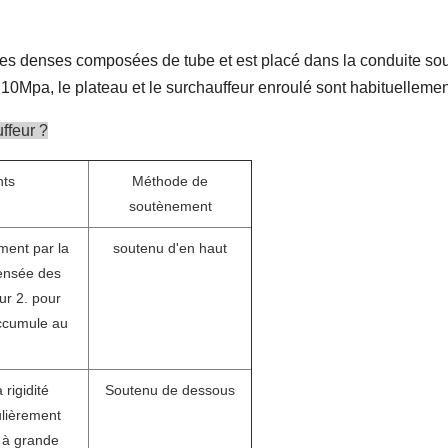
nes denses composées de tube et est placé dans la conduite s
10Mpa, le plateau et le surchauffeur enroulé sont habituelleme
ffeur ?
nts
Méthode de
soutènement
ment par la
soutenu d'en haut
densée des
ur 2. pour
accumule au
rigidité
Soutenu de dessous
culièrement
 à grande