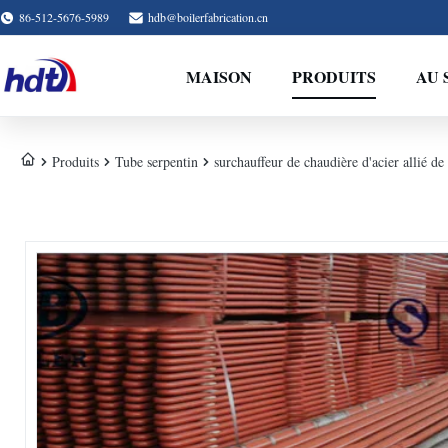
86-512-5676-5989
hdb@boilerfabrication.cn
MAISON
PRODUITS
AU 
Produits
Tube serpentin
surchauffeur de chaudière d'acier allié d