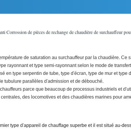
nti Corrossion de pièces de rechange de chaudière de surchauffeur pour
 température de saturation au surchauffeur par la chaudière. Ce 
type rayonnant et type semi-rayonnant selon le mode de transfert
visé en type serpentin de tube, type d'écran, type de mur et type 
de tubulure parallèles d'admission et de débouché.
rchauffeurs parce que beaucoup de processus industriels et d'uti
centrales, des locomotives et des chaudières marines pour améli
mier type d'appareil de chauffage superbe et il est situé au-de