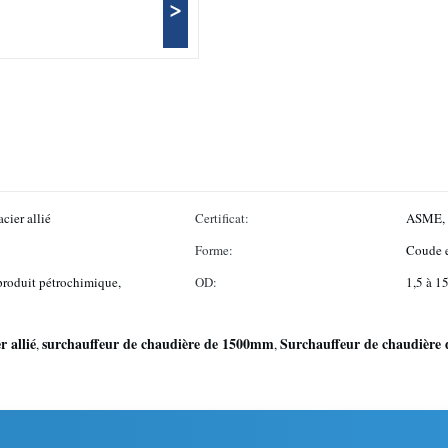
>
cier allié
Certificat:
ASME, 
Forme:
Coude e
produit pétrochimique,
OD:
1,5 à 
r allié
surchauffeur de chaudière de 1500mm
Surchauffeur de chaudière 
,
,