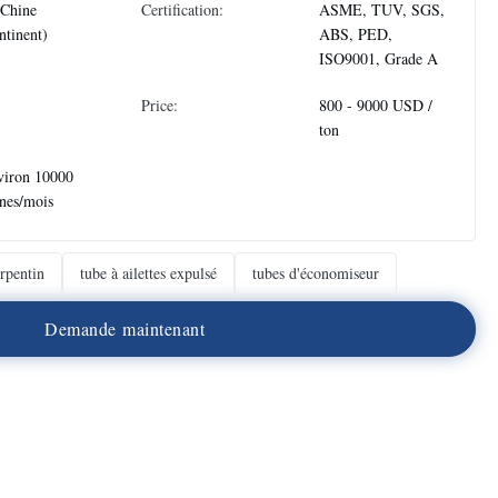
 Chine
Certification:
ASME, TUV, SGS,
ntinent)
ABS, PED,
ISO9001, Grade A
Price:
800 - 9000 USD /
ton
viron 10000
nes/mois
erpentin
tube à ailettes expulsé
tubes d'économiseur
D
e
m
a
n
d
e
m
a
i
n
t
e
n
a
n
t