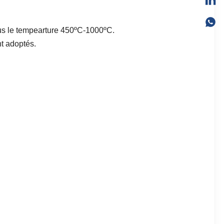
ous le tempearture 450ºC-1000ºC.
nt adoptés.