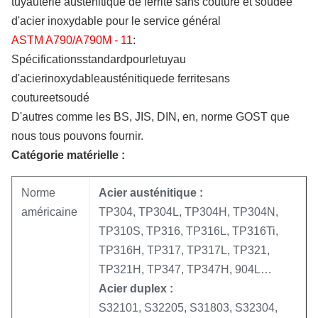
tuyauterie austénitique de ferrite sans couture et soudée
d'acier inoxydable pour le service général
ASTM A790/A790M - 11
:
Spécificationsstandardpourletuyau
d'acierinoxydableausténitiquede ferritesans
coutureetsoudé
D'autres comme les BS, JIS, DIN, en, norme GOST que
nous tous pouvons fournir.
Catégorie matérielle :
Norme
Acier austénitique :
américaine
TP304, TP304L, TP304H, TP304N,
TP310S, TP316, TP316L, TP316Ti,
TP316H, TP317, TP317L, TP321,
TP321H, TP347, TP347H, 904L…
Acier duplex :
S32101, S32205, S31803, S32304,