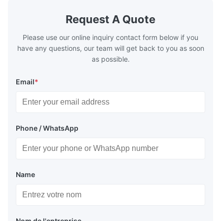
generally water. The exhaust from the
generally w
boilers is generally in the temperature
boilers is g
Request A Quote
range of 200°C – 250°C, so there
range of 20
huge
Please use our online inquiry contact form below if you
have any questions, our team will get back to you as soon
as possible.
Email
*
Phone / WhatsApp
Name
Nom de l'entreprise