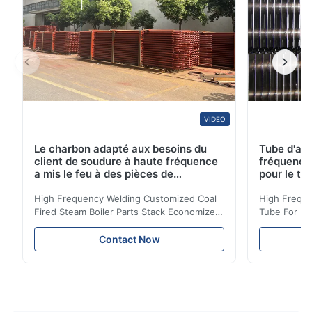
VIDEO
Le charbon adapté aux besoins du
Tube d'ail
client de soudure à haute fréquence
fréquence 
a mis le feu à des pièces de
pour le tr
chaudière à vapeur empilent la
d'économi
bobine d'économiseur
High Frequency Welding Customized Coal
High Freque
Fired Steam Boiler Parts Stack Economizer
Tube For Ec
Coil Boiler economizer Boiler Economizer is
economizer 
the energy improving device that helps to
energy impr
Contact Now
reduce the cost of operation by saving the
reduce the 
fuel. The economizer in Boiler tends to
fuel. The ec
make the system more energy efficient. In
make the sy
boilers, economizers are generally
boilers, ec
designed to exchange heat with the fluid,
designed to