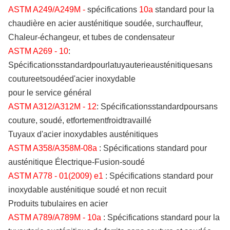
ASTM A249/A249M -
spécifications
10a
standard pour la
chaudière en acier austénitique soudée, surchauffeur,
Chaleur-échangeur, et tubes de condensateur
ASTM A269 - 10
:
Spécificationsstandardpourlatuyauterieausténitiquesans
coutureetsoudéed'acier inoxydable
pour le service général
ASTM A312/A312M - 12
: Spécificationsstandardpoursans
couture, soudé, etfortementfroidtravaillé
Tuyaux d'acier inoxydables austénitiques
ASTM A358/A358M-08a
: Spécifications standard pour
austénitique Électrique-Fusion-soudé
ASTM A778 - 01(2009) e1
: Spécifications standard pour
inoxydable austénitique soudé et non recuit
Produits tubulaires en acier
ASTM A789/A789M - 10a
: Spécifications standard pour la