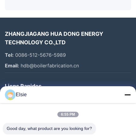
ZHANGJIAGANG HUA DONG ENERGY
TECHNOLOGY CO.,LTD
Tel:
0086-512-5676-5989
Email:
hdb@boilerfabrication.cn
Liens Rapides
Elsie
Maison
Produits
6:55 PM
Au Sujet De Nous
Good day, what product are you looking for?
Visite D'usine