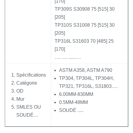
[170]
TP309S S30908 75 [515] 30
[205]
TP310S S31008 75 [515] 30
[205]
TP316L S31603 70 [485] 25
[170]
…. …. .....….
ASTM A358, ASTM A790
Spécifications
TP304, TP304L, TP304H,
Catégorie
TP321, TP316L, S31803….
OD
6.00MM-830MM
Mur
0.5MM-48MM
SMLES OU
SOUDÉ .....
SOUDÉ…