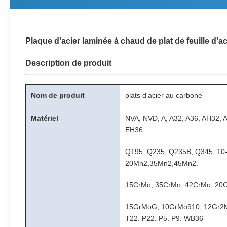
Plaque d'acier laminée à chaud de plat de feuille d
Description de produit
Nom de produit
plats d'acier au carbone
Matériel
NVA, NVD, A, A32, A36, AH32,
EH36
Q195, Q235, Q235B, Q345, 10
20Mn2,35Mn2,45Mn2.
15CrMo, 35CrMo, 42CrMo, 20C
15GrMoG, 10GrMo910, 12Gr2M
T22, P22, P5, P9, WB36