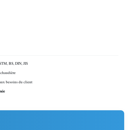
STM, BS, DIN, JIS
 chaudière
aux besoins du client
sée