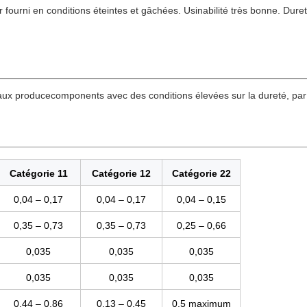
er fourni en conditions éteintes et gâchées. Usinabilité très bonne. Dur
on aux producecomponents avec des conditions élevées sur la dureté, par
Catégorie 11
Catégorie 12
Catégorie 22
0,04 – 0,17
0,04 – 0,17
0,04 – 0,15
0,35 – 0,73
0,35 – 0,73
0,25 – 0,66
0,035
0,035
0,035
0,035
0,035
0,035
0,44 – 0,86
0,13 – 0,45
0,5 maximum