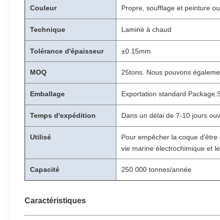
Couleur
Propre, soufflage et peinture o
Technique
Laminé à chaud
Tolérance d'
épaisseur
±0.15mm
MOQ
25tons. Nous pouvons également
Emballage
Exportation standard Package.Su
d'exportation
besoin.
Temps d'expédition
Dans un délai de 7-10 jours ou
Utilisé
Pour empêcher la coque d'être c
vie marine électrochimique et l
le corps de bateau, les plate-fo
Capacité
250 000 tonnes/année
Caractéristiques