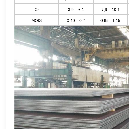
Cr
3,9 – 6,1
7,9 – 10,1
MOIS
0,40 – 0,7
0,85 - 1,15