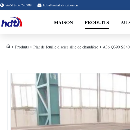
86-512-5676-5989
hdb@boilerfabrication.cn
MAISON
PRODUITS
AU 
Produits
Plat de feuille d'acier allié de chaudière
A36 Q390 SS400 