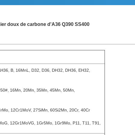
'acier doux de carbone d'A36 Q390 SS400
 AH36, B, 16MnL, D32, D36, DH32, DH36, EH32,
-50#, 16Mn, 20Mn, 35Mn, 45Mn, 50Mn,
rMo, 12Cr1MoV, 27SiMn, 60Si2Mn, 20Cr, 40Cr
oG, 12Gr1MoVG, 1Gr5Mo, 1Gr9Mo, P11, T11, T91,