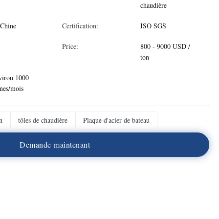
chaudière
 Chine
Certification:
ISO SGS
Price:
800 - 9000 USD /
ton
viron 1000
nes/mois
n
tôles de chaudière
Plaque d'acier de bateau
D
e
m
a
n
d
e
m
a
i
n
t
e
n
a
n
t