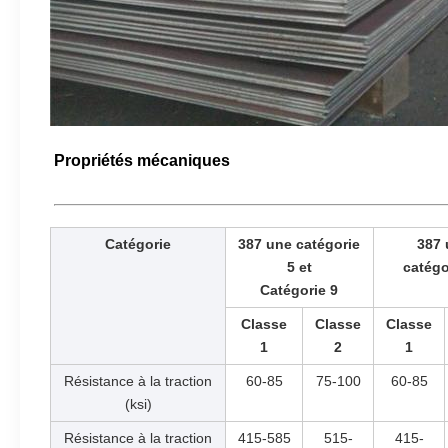
Propriétés mécaniques
Catégorie
387 une catégorie
387 
5 et
catégo
Catégorie 9
Classe
Classe
Classe
1
2
1
Résistance à la traction
60-85
75-100
60-85
(ksi)
Résistance à la traction
415-585
515-
415-