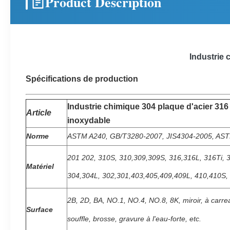
Product Description
Industrie 
Spécifications de production
Industrie chimique 304 plaque d'acier 316 
Article
inoxydable
Norme
ASTM A240, GB/T3280-2007, JIS4304-2005, AST
201 202,
310S, 310,309,309S, 316,316L, 316Ti, 
Matériel
304,304L,
302,301,403,405,409,409L, 410,410S, 
2B, 2D, BA, NO.1, NO.4, NO.8, 8K, miroir, à carrea
Surface
souffle, brosse,
gravure à l'eau-forte, etc.