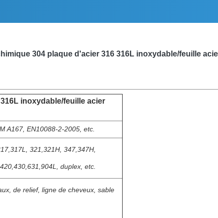
chimique 304 plaque d'acier 316 316L inoxydable/feuille aci
316L inoxydable/feuille acier
M A167, EN10088-2-2005, etc.
317,317L, 321,321H, 347,347H,
420,430,631,904L, duplex, etc.
ux, de relief, ligne de cheveux, sable