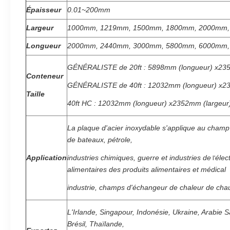
Épaisseur
0.01~200mm
Largeur
1000mm, 1219mm, 1500mm, 1800mm, 2000mm, 
Longueur
2000mm, 2440mm, 3000mm, 5800mm, 6000mm, 
GÉNÉRALISTE de 20ft : 5898mm (longueur) x23
Conteneur
GÉNÉRALISTE de 40ft : 12032mm (longueur) x2
Taille
40ft HC : 12032mm (longueur) x2352mm (largeu
La plaque d'acier inoxydable s'applique au champ 
de bateaux, pétrole,
Application
industries
chimiques
, guerre et industries de
élec
l'
alimentaires des produits alimentaires et médical
industrie, champs d'échangeur de chaleur de chau
L'Irlande, Singapour, Indonésie, Ukraine, Arabie 
Brésil, Thaïlande,