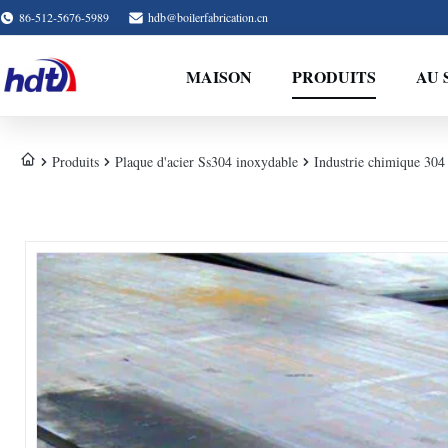
86-512-5676-5989
hdb@boilerfabrication.cn
MAISON
PRODUITS
AU 
Produits
Plaque d'acier Ss304 inoxydable
Industrie chimique 304