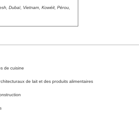
esh, Dubaï, Vietnam, Kowéit,
Pérou,
es de cuisine
hitecturaux de lait et des produits alimentaires
onstruction
s