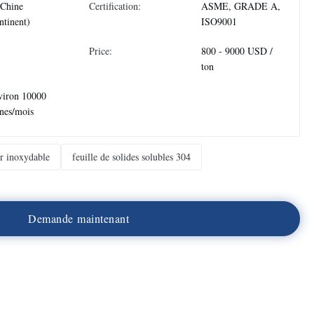
 Chine
Certification:
ASME, GRADE A,
ntinent)
ISO9001
Price:
800 - 9000 USD /
ton
viron 10000
nes/mois
er inoxydable
feuille de solides solubles 304
D
e
m
a
n
d
e
m
a
i
n
t
e
n
a
n
t