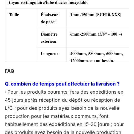
tuyau rectangulaire/tube d'acier inoxydable
Taille
Épaisseur
1mm-150mm (SCH10-XXS)
de paroi
Diamètre
6mm-2500mm (3/8" - 100 »)
extérieur
Longueur
4000mm, 5800mm, 6000mm,
12000mm, ou au besoin.
FAQ
Termes
Termes des
GOUSSET, CAF, CFR, CNF,
commerciaux
prix
Ex-travail
Q. combien de temps peut effectuer la livraison ?
: Pour les produits courants, fera des expéditions en
Conditions
T/T, L/C, westen l'union
de paiement
45 jours après réception du dépôt ou réception de
L/C ; pour des produits ayez besoin de la nouvelle
Délai de
La livraison rapide ou comme quantité
production pour les matériaux communs, font
livraison
d'ordre.
habituellement des expéditions en 15-20 jours ; pour
Exportez
L'Irlande, le Singapour, l'Indonésie, l'Ukraine,
des produits ayez besoin de la nouvelle production