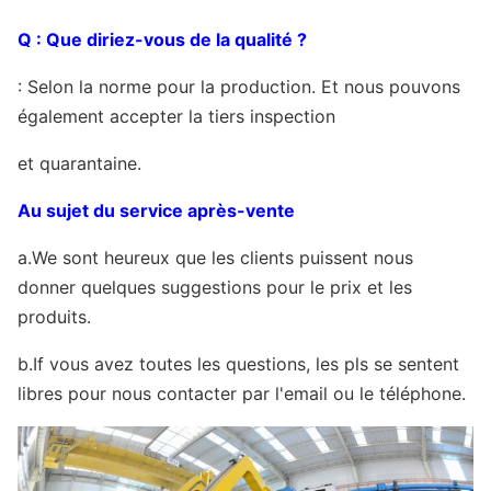
sentez-vous svp libre pour me contacter.
Q : Que diriez-vous de la qualité ?
Taille de
GÉNÉRALISTE de 20ft : 5898mm (longueur)
conteneur
x2352mm (largeur) x2393mm (haute) 24-
: Selon la norme pour la production. Et nous pouvons
26CBM
également accepter la tiers inspection
GÉNÉRALISTE de 40ft : 12032mm
et quarantaine.
(longueur) x2352mm (largeur) x2393mm
(haute) 54CBM
Au sujet du service après-vente
40ft HC : 12032mm (longueur) x2352mm
a.We sont heureux que les clients puissent nous
(largeur) x2698mm (haute) 68CBM
donner quelques suggestions pour le prix et les
produits.
b.If vous avez toutes les questions, les pls se sentent
libres pour nous contacter par l'email ou le téléphone.