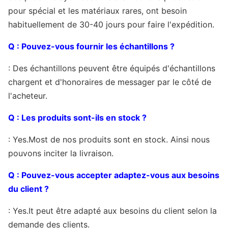
vers
l'Arabie Saoudite, l'Espagne, le Canada, les
pour spécial et les matériaux rares, ont besoin
Etats-Unis, le Brésil, la Thaïlande, la Corée,
habituellement de 30-40 jours pour faire l'expédition.
l'Italie, l'Inde, l'Egypte, l'Oman, la Malaisie,
le Kowéit, le Canada, le Vietnam, le Pérou, le
Q : Pouvez-vous fournir les échantillons ?
Mexique, Dubaï, la Russie, etc.
: Des échantillons peuvent être équipés d'échantillons
Paquet
Paquet navigable d'exportation standard, ou
chargent et d'honoraires de messager par le côté de
au besoin.
l'acheteur.
Application
Très utilisé en pétrole, produit alimentaire,
Q : Les produits sont-ils en stock ?
industrie chimique, construction, courant
électrique, nucléaire, énergie, machines,
: Yes.Most de nos produits sont en stock. Ainsi nous
biotechnologie, fabrication de papier,
pouvons inciter la livraison.
construction navale, champs de chaudière.
Q : Pouvez-vous accepter adaptez-vous aux besoins
Des tuyaux peuvent également être faits selon
du client ?
le client exigé.
: Yes.It peut être adapté aux besoins du client selon la
Contact
Si vous avez n'importe quelles questions,
demande des clients.