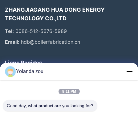
ZHANGJIAGANG HUA DONG ENERGY
TECHNOLOGY CO.,LTD
Tel:
0086-512-5676-5989
Email:
hdb@boilerfabrication.cn
Liens Rapides
Yolanda zou
Maison
Produits
8:11 PM
Au Sujet De Nous
Good day, what product are you looking for?
Visite D'usine
Contrôle De Qualité
Contactez-Nous