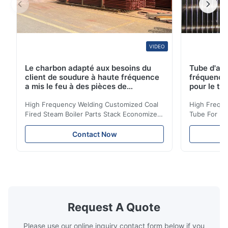
VIDEO
Le charbon adapté aux besoins du
Tube d'ail
client de soudure à haute fréquence
fréquence 
a mis le feu à des pièces de
pour le tr
chaudière à vapeur empilent la
d'économi
bobine d'économiseur
High Frequency Welding Customized Coal
High Freque
Fired Steam Boiler Parts Stack Economizer
Tube For Ec
Coil Boiler economizer Boiler Economizer is
economizer 
the energy improving device that helps to
energy impr
Contact Now
reduce the cost of operation by saving the
reduce the 
fuel. The economizer in Boiler tends to
fuel. The ec
make the system more energy efficient. In
make the sy
boilers, economizers are generally
boilers, ec
designed to exchange heat with the fluid,
designed to
generally water. The exhaust from the
generally w
boilers is generally in the temperature
boilers is g
Request A Quote
range of 200°C – 250°C, so there
range of 20
huge
Please use our online inquiry contact form below if you