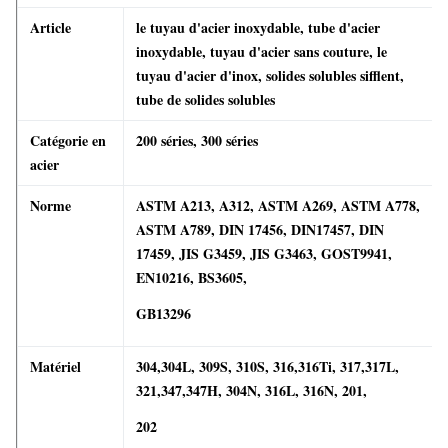
Article
le tuyau d'acier inoxydable, tube d'acier
inoxydable, tuyau d'acier sans couture, le
tuyau d'acier d'inox, solides solubles sifflent,
tube de solides solubles
Catégorie en
200 séries, 300 séries
acier
Norme
ASTM A213, A312, ASTM A269, ASTM A778,
ASTM A789, DIN 17456, DIN17457, DIN
17459, JIS G3459, JIS G3463, GOST9941,
EN10216, BS3605,
GB13296
Matériel
304,304L, 309S, 310S, 316,316Ti, 317,317L,
321,347,347H, 304N, 316L, 316N, 201,
202