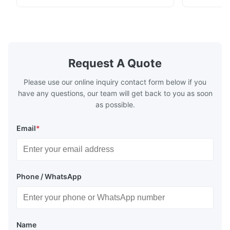
fuel. The economizer in Boiler tends to
fuel. The ec
make the system more energy efficient. In
make the sy
boilers, economizers are generally
boilers, ec
designed to exchange heat with the fluid,
designed to
generally water. The exhaust from the
generally w
boilers is generally in the temperature
boilers is g
Request A Quote
range of 200°C – 250°C, so there
range of 20
huge
Please use our online inquiry contact form below if you
have any questions, our team will get back to you as soon
as possible.
Email
*
Phone / WhatsApp
Name