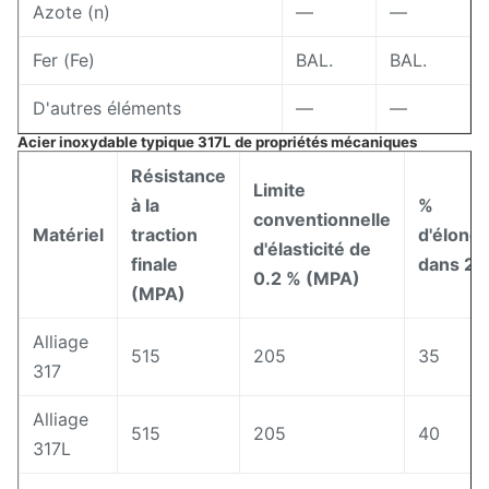
Azote (n)
—
—
Fer (Fe)
BAL.
BAL.
D'autres éléments
—
—
Acier inoxydable typique 317L de propriétés mécaniques
Résistance
Limite
à la
%
conventionnelle
Matériel
traction
d'élonga
d'élasticité de
finale
dans 2"
0.2 % (MPA)
(MPA)
Alliage
515
205
35
317
Alliage
515
205
40
317L