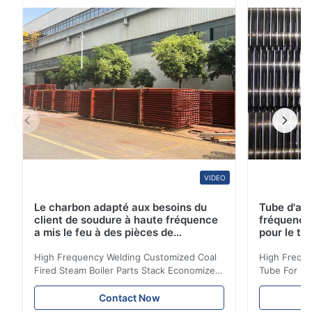
couvrir plus de 45pays. Notre tuyau sans couture et
tube d'acier inoxydable étaient ...
VIDEO
Le charbon adapté aux besoins du
Tube d'ail
client de soudure à haute fréquence
fréquence 
a mis le feu à des pièces de
pour le tr
chaudière à vapeur empilent la
d'économi
bobine d'économiseur
High Frequency Welding Customized Coal
High Freque
Fired Steam Boiler Parts Stack Economizer
Tube For Ec
Coil Boiler economizer Boiler Economizer is
economizer 
the energy improving device that helps to
energy impr
Contact Now
reduce the cost of operation by saving the
reduce the 