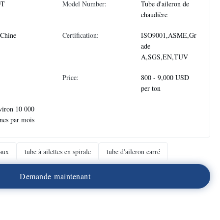
DT
Model Number:
Tube d'aileron de
chaudière
 Chine
Certification:
ISO9001,ASME,Gr
ade
A,SGS,EN,TUV
Price:
800 - 9,000 USD
per ton
viron 10 000
nes par mois
naux
tube à ailettes en spirale
tube d'aileron carré
D
e
m
a
n
d
e
m
a
i
n
t
e
n
a
n
t