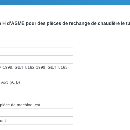
le H d'ASME pour des pièces de rechange de chaudière le t
-1999, GB/T 8162-1999, GB/T 8163-
 A53 (A, B)
a pièce de machine, ext.
ient