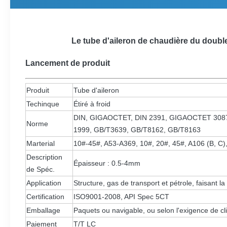
Le tube d'aileron de chaudière du doub
Lancement de produit
Produit
Tube d'aileron
Techinque
Étiré à froid
DIN, GIGAOCTET, DIN 2391, GIGAOCTET 3087
Norme
1999, GB/T3639, GB/T8162, GB/T8163
Marterial
10#-45#, A53-A369, 10#, 20#, 45#, A106 (B, C),
Description
Épaisseur : 0.5-4mm
de Spéc.
Application
Structure, gas de transport et pétrole, faisant l
Certification
ISO9001-2008, API Spec 5CT
Emballage
Paquets ou navigable, ou selon l'exigence de cl
Paiement
T/T LC