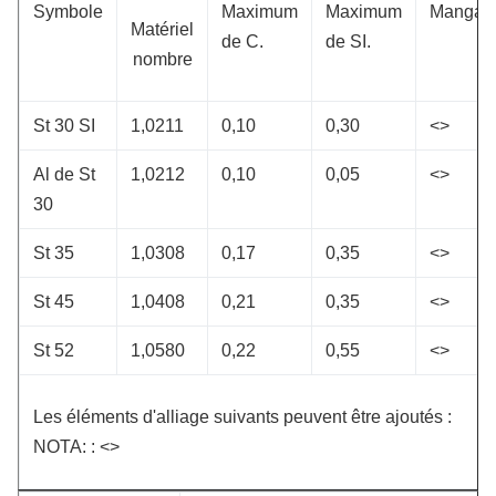
Symbole
Maximum
Maximum
Mangan
Matériel
de C.
de SI.
nombre
St 30 SI
1,0211
0,10
0,30
<>
Al de St
1,0212
0,10
0,05
<>
30
St 35
1,0308
0,17
0,35
<>
St 45
1,0408
0,21
0,35
<>
St 52
1,0580
0,22
0,55
<>
Les éléments d'alliage suivants peuvent être ajoutés :
NOTA: : <>