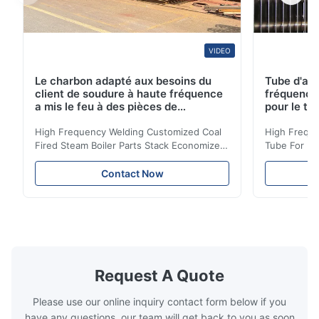
VIDEO
Le charbon adapté aux besoins du
Tube d'ail
client de soudure à haute fréquence
fréquence 
a mis le feu à des pièces de
pour le tr
chaudière à vapeur empilent la
d'économi
bobine d'économiseur
High Frequency Welding Customized Coal
High Freque
Fired Steam Boiler Parts Stack Economizer
Tube For Ec
Coil Boiler economizer Boiler Economizer is
economizer 
the energy improving device that helps to
energy impr
Contact Now
reduce the cost of operation by saving the
reduce the 
fuel. The economizer in Boiler tends to
fuel. The ec
make the system more energy efficient. In
make the sy
boilers, economizers are generally
boilers, ec
designed to exchange heat with the fluid,
designed to
generally water. The exhaust from the
generally w
boilers is generally in the temperature
boilers is g
Request A Quote
range of 200°C – 250°C, so there
range of 20
huge
Please use our online inquiry contact form below if you
have any questions, our team will get back to you as soon