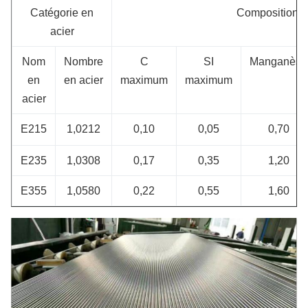
Catégorie en
Composition c
acier
Nom
Nombre
C
SI
Manganèse
en
en acier
maximum
maximum
acier
E215
1,0212
0,10
0,05
0,70
E235
1,0308
0,17
0,35
1,20
E355
1,0580
0,22
0,55
1,60