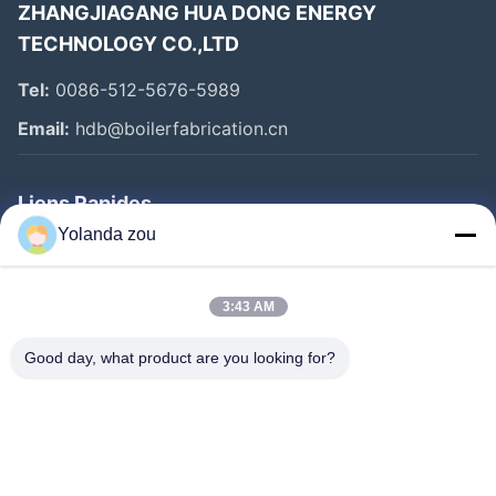
ZHANGJIAGANG HUA DONG ENERGY
TECHNOLOGY CO.,LTD
Tel:
0086-512-5676-5989
Email:
hdb@boilerfabrication.cn
Liens Rapides
Yolanda zou
Maison
Produits
3:43 AM
Au Sujet De Nous
Good day, what product are you looking for?
Visite D'usine
Contrôle De Qualité
Contactez-Nous
Demandez Une Citation