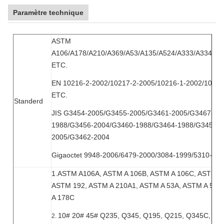
Paramètre technique
ASTM
A106/A178/A210/A369/A53/A135/A524/A333/A334/A2
ETC.
EN 10216-2-2002/10217-2-2005/10216-1-2002/10217
ETC.
Standerd
JIS G3454-2005/G3455-2005/G3461-2005/G3467-
1988/G3456-2004/G3460-1988/G3464-1988/G3458-
2005/G3462-2004
Gigaoctet 9948-2006/6479-2000/3084-1999/5310-19
1.ASTM A106A, ASTM A 106B, ASTM A 106C, ASTM A 
ASTM 192, ASTM A 210A1, ASTM A 53A, ASTM A 53B
A 178C
10# 20# 45# Q235, Q345, Q195, Q215, Q345C, Q3
2.