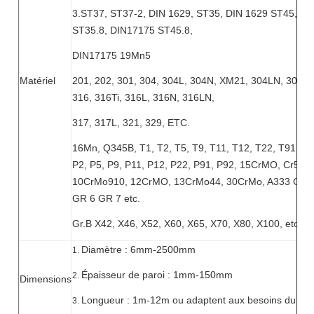
3.ST37, ST37-2, DIN 1629, ST35, DIN 1629 ST45, DI
ST35.8, DIN17175 ST45.8,
DIN17175 19Mn5
Matériel
201, 202, 301, 304, 304L, 304N, XM21, 304LN, 309S,
316, 316Ti, 316L, 316N, 316LN,
317, 317L, 321, 329, ETC.
16Mn, Q345B, T1, T2, T5, T9, T11, T12, T22, T91, T9
P2, P5, P9, P11, P12, P22, P91, P92, 15CrMO, Cr5Mo
10CrMo910, 12CrMO, 13CrMo44, 30CrMo, A333 GR.
GR 6 GR 7 etc.
Gr.B X42, X46, X52, X60, X65, X70, X80, X100, etc.
Diamètre : 6mm-2500mm
1.
Épaisseur de paroi : 1mm-150mm
2.
Dimensions
Longueur : 1m-12m ou adaptent aux besoins du clie
3.