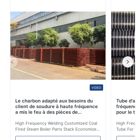
soudure, en acier ont une section transversale creuse,
qui est employée dans un grand nombre des tuyaux
pour transporter des fluides, tels que des tuyaux ...
VIDEO
Le charbon adapté aux besoins du
Tube d'ail
client de soudure à haute fréquence
fréquence 
a mis le feu à des pièces de
pour le tr
chaudière à vapeur empilent la
d'économi
bobine d'économiseur
High Frequency Welding Customized Coal
High Freque
Fired Steam Boiler Parts Stack Economizer
Tube For Ec
Coil Boiler economizer Boiler Economizer is
economizer 