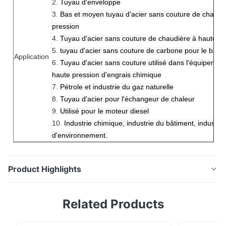
2.
Tuyau d'enveloppe
3.
Bas et moyen tuyau d'acier sans couture de chaudi
pression
4.
Tuyau d'acier sans couture de chaudière à haute pr
5.
tuyau d'acier sans couture de carbone pour le bate
Application
6.
Tuyau d'acier sans couture utilisé dans l'équipemen
haute pression d'engrais chimique
7.
Pétrole et industrie du gaz naturelle
8.
Tuyau d'acier pour l'échangeur de chaleur
9.
Utilisé pour le moteur diesel
10.
Industrie chimique, industrie du bâtiment, industrie
d'environnement.
Product Highlights
Tuyau d'acier sans couture d'alliage laminé à chaud
Related Products
d'ASTM A335 P11 P91 T91 pour la chaudière
Introduction de production Les tubes et tuyaux sans