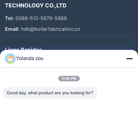
TECHNOLOGY CO.,LTD
Tel:
0086-512-5676-5989
Email:
hdb@boilerfabrication.cn
Liens Rapides
Yolanda zou
Maison
Produits
5:46 PM
Au Sujet De Nous
Good day, what product are you looking for?
Visite D'usine
Contrôle De Qualité
Contactez-Nous
Demandez Une Citation