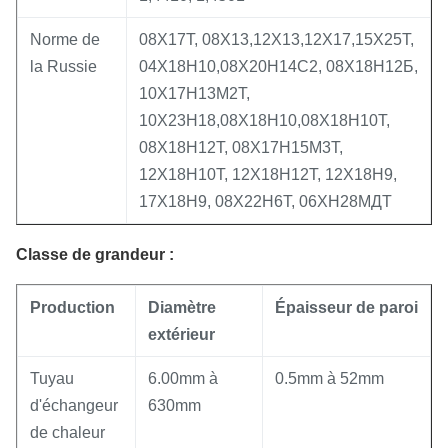
Norme de
08Х17Т, 08Х13,12Х13,12Х17,15Х25Т,
la Russie
04Х18Н10,08Х20Н14С2, 08Х18Н12Б,
10Х17Н13М2Т,
10Х23Н18,08Х18Н10,08Х18Н10Т,
08Х18Н12Т, 08Х17Н15М3Т,
12Х18Н10Т, 12Х18Н12Т, 12Х18Н9,
17Х18Н9, 08Х22Н6Т, 06ХН28МДТ
Classe de grandeur :
Production
Diamètre
Épaisseur de paroi
extérieur
Tuyau
6.00mm à
0.5mm à 52mm
d'échangeur
630mm
de chaleur