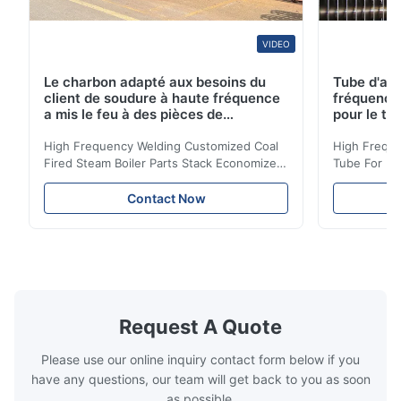
VIDEO
Le charbon adapté aux besoins du
Tube d'ail
client de soudure à haute fréquence
fréquence 
a mis le feu à des pièces de
pour le tr
chaudière à vapeur empilent la
d'économi
bobine d'économiseur
High Frequency Welding Customized Coal
High Freque
Fired Steam Boiler Parts Stack Economizer
Tube For Ec
Coil Boiler economizer Boiler Economizer is
economizer 
the energy improving device that helps to
energy impr
Contact Now
reduce the cost of operation by saving the
reduce the 
fuel. The economizer in Boiler tends to
fuel. The ec
make the system more energy efficient. In
make the sy
boilers, economizers are generally
boilers, ec
designed to exchange heat with the fluid,
designed to
generally water. The exhaust from the
generally w
boilers is generally in the temperature
boilers is g
Request A Quote
range of 200°C – 250°C, so there
range of 20
huge
Please use our online inquiry contact form below if you
have any questions, our team will get back to you as soon
as possible.