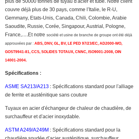
plus de 50000 tonnes de tuyau d'acier et tube. Notre client
couvre déjà plus de 30 pays, comme l'Italie, le R-U,
Gernmany, Etats-Unis, Canada, Chili, Colombie, Arabie
Saoudite, Russie, Corée, Singapour, Austrial, Pologne,
France,….Et notre
société et usine de branche de groupe ont été déjà
approuvées par :
ABS, DNV, GL, BV, LE PED 97/23/EC, AD2000-WO,
GOST9941-81, CCS, SOLIDES TOTAUX, CNNC, ISO9001-2008, OIN
14001-2004.
Spécifications :
ASME SA213/A213
: Spécifications standard pour l'alliage
de ferrite et austénitique sans couture
Tuyaux en acier d'échangeur de chaleur de chaudière, de
surchauffeur et d'acier inoxydable.
ASTM A249/A249M
: Spécifications standard pour la
chaudière soudée d'acier austénitique, surchauffeur