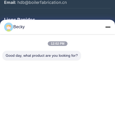
Email:
hdb@boilerfabrication.cn
Liens Rapides
Becky
Maison
Produits
12:02 PM
Au Sujet De Nous
Good day, what product are you looking for?
Visite D'usine
Contrôle De Qualité
Contactez-Nous
Demandez Une Citation
Follow Us