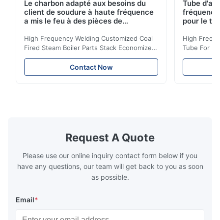
Le charbon adapté aux besoins du
Tube d'ail
client de soudure à haute fréquence
fréquence 
a mis le feu à des pièces de
pour le tr
chaudière à vapeur empilent la
d'économi
bobine d'économiseur
High Frequency Welding Customized Coal
High Freque
Fired Steam Boiler Parts Stack Economizer
Tube For Ec
Coil Boiler economizer Boiler Economizer is
economizer 
the energy improving device that helps to
energy impr
Contact Now
reduce the cost of operation by saving the
reduce the 
fuel. The economizer in Boiler tends to
fuel. The ec
make the system more energy efficient. In
make the sy
boilers, economizers are generally
boilers, ec
designed to exchange heat with the fluid,
designed to
generally water. The exhaust from the
generally w
boilers is generally in the temperature
boilers is g
Request A Quote
range of 200°C – 250°C, so there
range of 20
huge
Please use our online inquiry contact form below if you
have any questions, our team will get back to you as soon
as possible.
Email
*