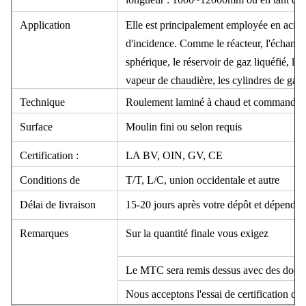
Application
Elle est principalement employée en acier à
d'incidence. Comme le réacteur, l'échangeur
sphérique, le réservoir de gaz liquéfié, la
vapeur de chaudière, les cylindres de gaz l
station d'hydroélectricité, le cas en spira
Technique
Roulement laminé à chaud et commandé, n
Surface
Moulin fini ou selon requis
Certification :
LA BV, OIN, GV, CE
Conditions de
T/T, L/C, union occidentale et autre
paiement
Délai de livraison
15-20 jours après votre dépôt et dépendent
Remarques
Sur la quantité finale vous exigez
Le MTC sera remis dessus avec des docum
Nous acceptons l'essai de certification de t