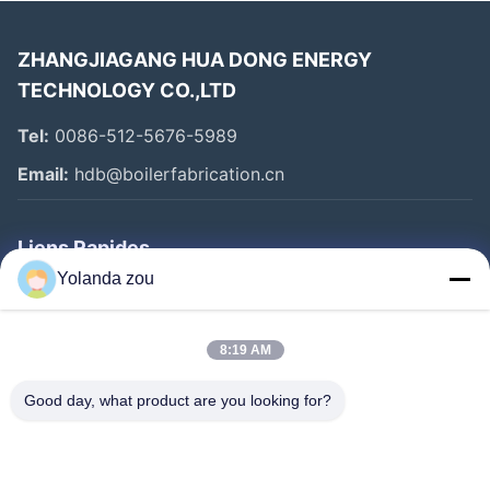
ZHANGJIAGANG HUA DONG ENERGY
TECHNOLOGY CO.,LTD
Tel:
0086-512-5676-5989
Email:
hdb@boilerfabrication.cn
Liens Rapides
Yolanda zou
Maison
Produits
8:19 AM
Au Sujet De Nous
Good day, what product are you looking for?
Visite D'usine
Contrôle De Qualité
Contactez-Nous