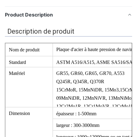
Product Description
Description de produit
Plaque d'acier à haute pression de nav
Nom de produit
Standard
ASTM A516/A515, ASME SA516/SA5
Matériel
GR55, GR60, GR65, GR70, A553
Q245R, Q345R, Q370R
15CrMoR, 15MnNiDR, 15Mo3,15CrM
09MnNiDR, 12MnNiVR, 13MnNiMoR,
12Cr2Mo1R, 12Cr1MoVR, 12CrMo1R,
Dimension
épaisseur : 1-500mm
largeur : 300-3000mm
longueur : 1000~12000mm ou en tant qu