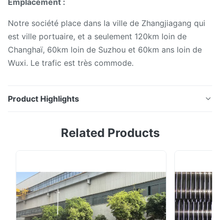
Emplacement :
Notre société place dans la ville de Zhangjiagang qui
est ville portuaire, et a seulement 120km loin de
Changhaï, 60km loin de Suzhou et 60km ans loin de
Wuxi. Le trafic est très commode.
Product Highlights
Un acier et un alliage ont expulsé tube à ailettes, tube
Related Products
d'aileron de chaudière de HRSG/CFB Lancement de
produit Produit Tube d'aileron Techinque Étiré à froid
Standard DIN, GIGAOCTET, DIN 2391, GIGAOCTET
3087-1999, GB/T 8162-1999, GB/T 8163-1999,
GB/T3639, GB/T8162, GB/T8163 Marterial 10#-45#,
A53...