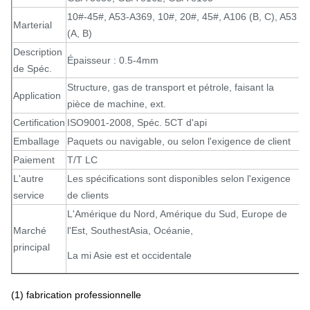
10#-45#, A53-A369, 10#, 20#, 45#, A106 (B, C), A53
Marterial
(A, B)
Description
Épaisseur : 0.5-4mm
de Spéc.
Structure, gas de transport et pétrole, faisant la
Application
pièce de machine, ext.
Certification
ISO9001-2008, Spéc. 5CT d'api
Emballage
Paquets ou navigable, ou selon l'exigence de client
Paiement
T/T LC
L'autre
Les spécifications sont disponibles selon l'exigence
service
de clients
L'Amérique du Nord, Amérique du Sud, Europe de
Marché
l'Est, SouthestAsia, Océanie,
principal
La mi Asie est et occidentale
(1) fabrication professionnelle