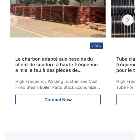
VIDEO
Le charbon adapté aux besoins du
Tube d'ail
client de soudure à haute fréquence
fréquence 
a mis le feu à des pièces de
pour le tr
chaudière à vapeur empilent la
d'économi
bobine d'économiseur
High Frequency Welding Customized Coal
High Freque
Fired Steam Boiler Parts Stack Economizer
Tube For Ec
Coil Boiler economizer Boiler Economizer is
economizer 
the energy improving device that helps to
energy impr
Contact Now
reduce the cost of operation by saving the
reduce the 
fuel. The economizer in Boiler tends to
fuel. The ec
make the system more energy efficient. In
make the sy
boilers, economizers are generally
boilers, ec
designed to exchange heat with the fluid,
designed to
generally water. The exhaust from the
generally w