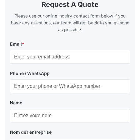
boilers is generally in the temperature
boilers is g
Request A Quote
range of 200°C – 250°C, so there
range of 20
huge
Please use our online inquiry contact form below if you
have any questions, our team will get back to you as soon
as possible.
Email
*
Phone / WhatsApp
Name
Nom de l'entreprise