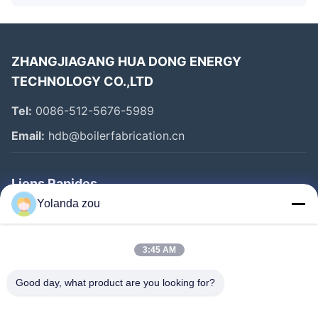
ZHANGJIAGANG HUA DONG ENERGY
TECHNOLOGY CO.,LTD
Tel:
0086-512-5676-5989
Email:
hdb@boilerfabrication.cn
Liens Rapides
Yolanda zou
Maison
Produits
3:45 AM
Au Sujet De Nous
Good day, what product are you looking for?
Visite D'usine
Contrôle De Qualité