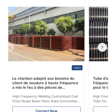
couverture déjà plus de 45 pays. Notre tuyau sans
couture et tube d'acier inoxydable ...
VIDEO
Le charbon adapté aux besoins du
Tube d'ail
client de soudure à haute fréquence
fréquence 
a mis le feu à des pièces de
pour le tr
chaudière à vapeur empilent la
d'économi
bobine d'économiseur
High Frequency Welding Customized Coal
High Freque
Fired Steam Boiler Parts Stack Economizer
Tube For Ec
Coil Boiler economizer Boiler Economizer is
economizer 
the energy improving device that helps to
energy impr
Contact Now