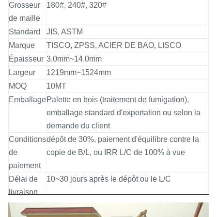
Grosseur
180#, 240#, 320#
de maille
Standard
JIS, ASTM
Marque
TISCO, ZPSS, ACIER DE BAO, LISCO
Épaisseur
3.0mm~14.0mm
Largeur
1219mm~1524mm
MOQ
10MT
Emballage
Palette en bois (traitement de fumigation),
emballage standard d'exportation ou selon la
demande du client
Conditions
dépôt de 30%, paiement d'équilibre contre la
de
copie de B/L, ou IRR L/C de 100% à vue
paiement
Délai de
10~30 jours après le dépôt ou le L/C
livraison