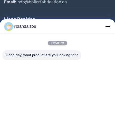
Email:
hdb@boilerfabrication.cn
Liens Rapides
Yolanda zou
Maison
Produits
11:58 PM
Au Sujet De Nous
Good day, what product are you looking for?
Visite D'usine
Contrôle De Qualité
Contactez-Nous
Demandez Une Citation
Follow Us