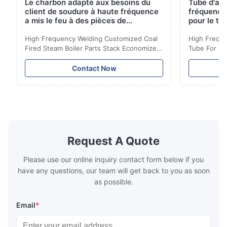
Le charbon adapté aux besoins du
Tube d'ail
client de soudure à haute fréquence
fréquence 
a mis le feu à des pièces de
pour le tr
chaudière à vapeur empilent la
d'économi
bobine d'économiseur
High Frequency Welding Customized Coal
High Freque
Fired Steam Boiler Parts Stack Economizer
Tube For Ec
Coil Boiler economizer Boiler Economizer is
economizer 
the energy improving device that helps to
energy impr
Contact Now
reduce the cost of operation by saving the
reduce the 
fuel. The economizer in Boiler tends to
fuel. The ec
make the system more energy efficient. In
make the sy
boilers, economizers are generally
boilers, ec
designed to exchange heat with the fluid,
designed to
generally water. The exhaust from the
generally w
boilers is generally in the temperature
boilers is g
Request A Quote
range of 200°C – 250°C, so there
range of 20
huge
Please use our online inquiry contact form below if you
have any questions, our team will get back to you as soon
as possible.
Email
*