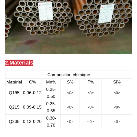
2.Materials
Composition chimique
Matériel
C%
Mn%
S%
P%
Si%
0.25-
Q195
0.06-0.12
<0>
<0>
<0>
0.50
0.25-
Q215
0.09-0.15
<0>
<0>
<0>
0.55
0.30-
Q235
0.12-0.20
<0>
<0>
<0>
0.70
Q345
1.0-1.6
<0>
<0>
<0>
<0>