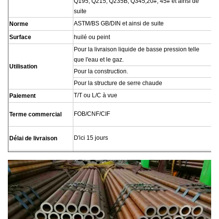
Q195, Q215, Q235B, Q345,20#, 45# et ainsi de
suite
ASTM/BS GB/DIN et ainsi de suite
Norme
Surface
huilé ou peint
Pour la livraison liquide de basse pression telle
que l'eau et le gaz.
Utilisation
Pour la construction.
Pour la structure de serre chaude
T/T ou L/C à vue
Paiement
FOB/CNF/CIF
Terme commercial
D'ici 15 jours
Délai de livraison
1.Large OD : en vrac
2, petit OD : Emballé par les bandes en acier, par
Paquet
paquet
3, selon à des clients