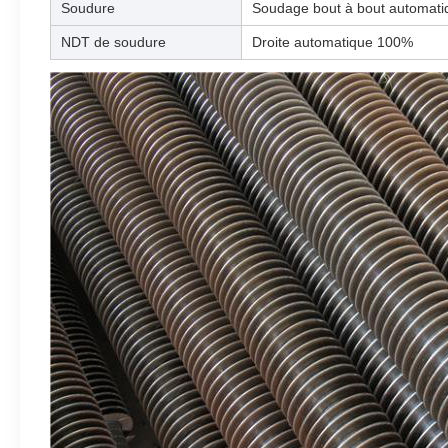
Soudure
Soudage bout à bout automat
NDT de soudure
Droite automatique 100%