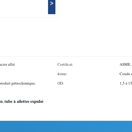
>
cier allié
Certificat:
ASME, 
forme:
Coude e
produit pétrochimique,
OD:
1,5 à 
in
tube à ailettes expulsé
,