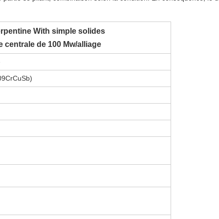
rpentine With simple solides
e centrale de 100 Mw/alliage
e
(09CrCuSb)