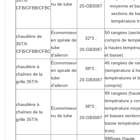
35T/h
nu de tube
20-GB3087
moyenne et ba
CFB/CFBB/CFBC
sections de b
température tr
Économiseur
50 rangées (secti
chaudière de
32*3 ;
en spirale de
compris de tempé
35T/h
tube
à hautes tempéra
20-GB3087
CFB/CFBB/CFBC
d'aileron
et basse)
Économiseur
46 rangées de ra
chaudière à
38*3 ;
en spirale de
(température à h
chaînes de la
tube
températures et 
20-GB3087
grille 35T/h
d'aileron
compris)
99 rangées (haut
température y co
chaudière à
38*3 ;
Économiseur
température moy
chaînes de la
nu de tube
et basses section
20-GB3087
grille 35T/h
basse températur
trois)
99Rows (haute