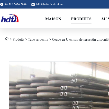
86-512-5676-5989
hdb@boilerfabrication.cn
MAISON
PRODUITS
AU 
Produits
Tube serpentin
Coude en U en spirale serpentin disponi