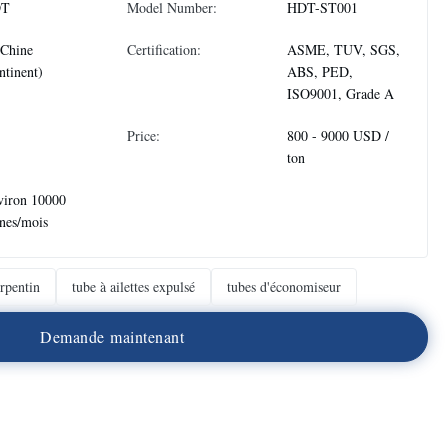
DT
Model Number:
HDT-ST001
 Chine
Certification:
ASME, TUV, SGS,
ntinent)
ABS, PED,
ISO9001, Grade A
Price:
800 - 9000 USD /
ton
viron 10000
nes/mois
erpentin
tube à ailettes expulsé
tubes d'économiseur
D
e
m
a
n
d
e
m
a
i
n
t
e
n
a
n
t