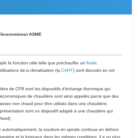
 l'économiseur ASME
r la fonction utile telle que préchauffer un
fluide
.
utilisations de
climatisation (la
CAHT
) sont discutés en cet
la
ière de CFB sont les dispositifs d'échange thermique qui
rs économiques de chaudière sont ainsi appelés parce que des
 assez non chaud pour être utilisés dans une chaudière,
eprésentation sont un dispositif adapté à une chaudière qui
feed).
re automatiquement, la soudure en spirale continue en dehors
diamètre et la longueur dans les mêmes conditions, il a un plus