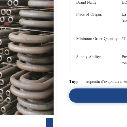
Brand Name:
H
Place of Origin:
La
(co
Minimum Order Quantity:
5T
Supply Ability:
En
ton
Tags
serpentin d'évaporateur s