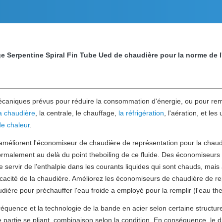
e Serpentine Spiral Fin Tube Ued de chaudière pour la norme de
caniques prévus pour réduire la consommation d'énergie, ou pour rempli
a chaudière
, la centrale, le chauffage,
la réfrigération
, l'aération, et les 
e chaleur
.
 améliorent l'économiseur de chaudière de représentation pour la chaud
 normalement au delà du point theboiling de ce fluide. Des économiseu
servir de l'enthalpie dans les courants liquides qui sont chauds, mais
efficacité de la chaudière. Améliorez les économiseurs de chaudière de r
ière pour préchauffer l'eau froide a employé pour la remplir (l'eau the
quence et la technologie de la bande en acier selon certaine structu
e partie se pliant, combinaison selon la condition. En conséquence, le 