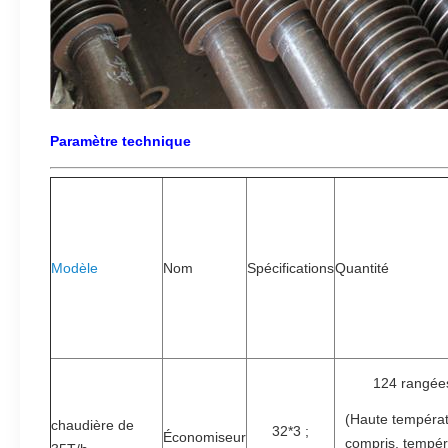
Paramètre technique
Modèle
Nom
Spécifications
Quantité
124 rangée
(Haute températ
chaudière de
32*3 ;
Économiseur
compris, tempér