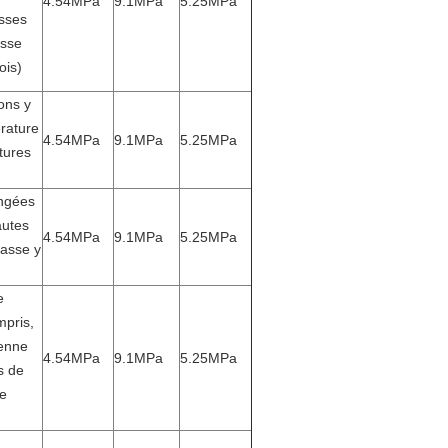
4.54MPa
9.1MPa
5.25MPa
sses
asse
ois)
ons y
rature
4.54MPa
9.1MPa
5.25MPa
tures
ngées
autes
4.54MPa
9.1MPa
5.25MPa
basse y
e
mpris,
enne
4.54MPa
9.1MPa
5.25MPa
s de
e