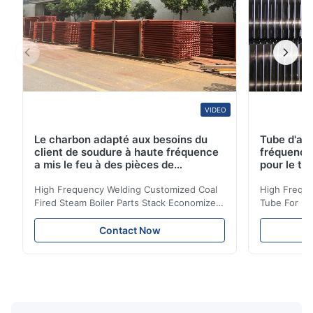
VIDEO
Le charbon adapté aux besoins du
Tube d'ail
client de soudure à haute fréquence
fréquence 
a mis le feu à des pièces de
pour le tr
chaudière à vapeur empilent la
d'économi
bobine d'économiseur
High Frequency Welding Customized Coal
High Freque
Fired Steam Boiler Parts Stack Economizer
Tube For Ec
Coil Boiler economizer Boiler Economizer is
economizer 
the energy improving device that helps to
energy impr
Contact Now
reduce the cost of operation by saving the
reduce the 
fuel. The economizer in Boiler tends to
fuel. The ec
make the system more energy efficient. In
make the sy
boilers, economizers are generally
boilers, ec
designed to exchange heat with the fluid,
designed to
generally water. The exhaust from the
generally w