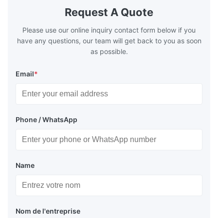
boilers is generally in the temperature
boilers is g
Request A Quote
range of 200°C – 250°C, so there
range of 20
huge
Please use our online inquiry contact form below if you
have any questions, our team will get back to you as soon
as possible.
Email
*
Phone / WhatsApp
Name
Nom de l'entreprise