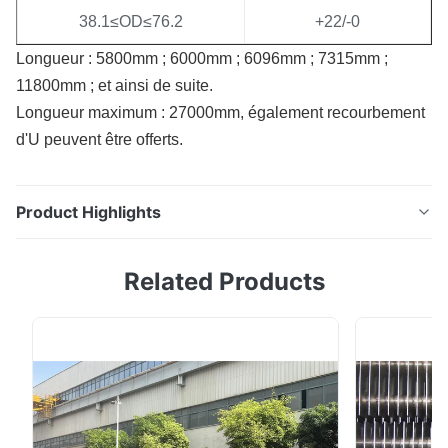
38.1≤OD≤76.2
+22/-0
Longueur : 5800mm ; 6000mm ; 6096mm ; 7315mm ;
11800mm ; et ainsi de suite.
Longueur maximum : 27000mm, également recourbement
d'U peuvent être offerts.
Product Highlights
Tubes de chaudière sans couture étirés à froid d'acier
Related Products
au carbone de catégorie d'ASTM A 179 Lancement de
produit Le tuyau d'acier A179 sans couture est très
utilisé dans les industries telles que le pétrole,
chimique, médical, nourriture, industrie de lumière,
machines, instrument, inclut la ...