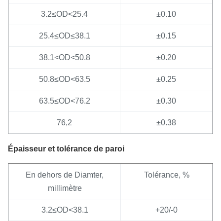
3.2≤OD<25.4
±0.10
25.4≤OD≤38.1
±0.15
38.1<OD<50.8
±0.20
50.8≤OD<63.5
±0.25
63.5≤OD<76.2
±0.30
76,2
±0.38
Épaisseur et tolérance de paroi
En dehors de Diamter,
Tolérance, %
millimètre
3.2≤OD<38.1
+20/-0