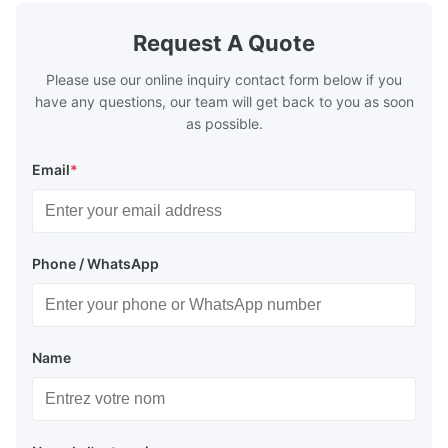
generally water. The exhaust from the
generally w
boilers is generally in the temperature
boilers is g
Request A Quote
range of 200°C – 250°C, so there
range of 20
huge
Please use our online inquiry contact form below if you
have any questions, our team will get back to you as soon
as possible.
Email
*
Phone / WhatsApp
Name