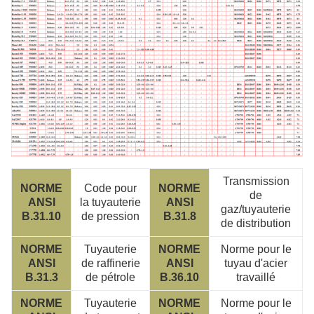
Transmission
NORME
Code pour
NORME
de
ANSI
la tuyauterie
ANSI
gaz/tuyauterie
B.31.10
de pression
B.31.8
de distribution
NORME
Tuyauterie
NORME
Norme pour le
ANSI
de raffinerie
ANSI
tuyau d'acier
B.31.3
de pétrole
B.36.10
travaillé
NORME
Tuyauterie
NORME
Norme pour le