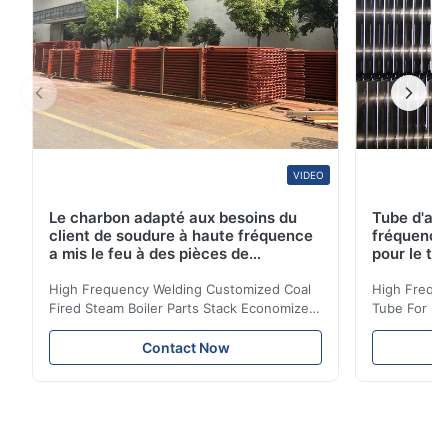
VIDEO
Le charbon adapté aux besoins du
Tube d'ail
client de soudure à haute fréquence
fréquence 
a mis le feu à des pièces de
pour le tr
chaudière à vapeur empilent la
d'économi
bobine d'économiseur
High Frequency Welding Customized Coal
High Freque
Fired Steam Boiler Parts Stack Economizer
Tube For Ec
Coil Boiler economizer Boiler Economizer is
economizer 
the energy improving device that helps to
energy impr
Contact Now
reduce the cost of operation by saving the
reduce the 
fuel. The economizer in Boiler tends to
fuel. The ec
make the system more energy efficient. In
make the sy
boilers, economizers are generally
boilers, ec
designed to exchange heat with the fluid,
designed to