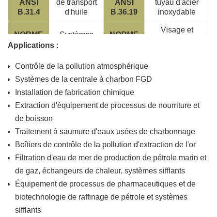
ANSI
de transport
ANSI
tuyau d'acier
B.31.4
d'huile
B.36.19
inoxydable
Visage et
NORME
Systèmes
NORME
extrémités de
ANSI
sifflants de
ANSI
Applications :
dimension de
B.31.5
réfrigération
B.16.10
valve
Contrôle de la pollution atmosphérique
Soudure
Systèmes de la centrale à charbon FGD
NORME
Tuyauterie
NORME
forgée de prise
ANSI
d'énergie
ANSI
Installation de fabrication chimique
de garnitures
B.31.7
nucléaire
B.16.11
Extraction d'équipement de processus de nourriture et
et fileté
de boisson
Traitement à saumure d'eaux usées de charbonnage
Boîtiers de contrôle de la pollution d'extraction de l'or
Filtration d'eau de mer de production de pétrole marin et
de gaz, échangeurs de chaleur, systèmes sifflants
Équipement de processus de pharmaceutiques et de
biotechnologie de raffinage de pétrole et systèmes
sifflants