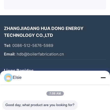
ZHANGJIAGANG HUA DONG ENERGY
TECHNOLOGY CO.,LTD
Tel:
0086-512-5676-5989
Email:
hdb@boilerfabrication.cn
Liens Rapides
Elsie
Maison
Produits
7:08 AM
Au Sujet De Nous
Good day, what product are you looking for?
Visite D'usine