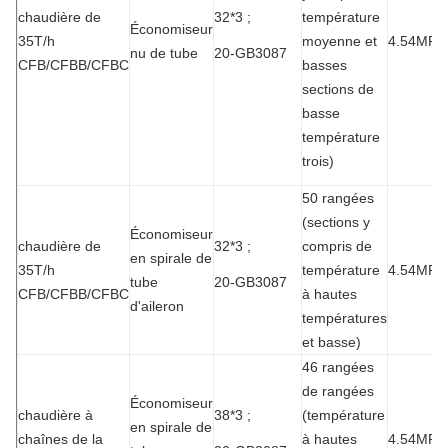
chaudière de
32*3 ;
température
Économiseur
35T/h
moyenne et
4.54MPa
nu de tube
20-GB3087
CFB/CFBB/CFBC
basses
sections de
basse
température
trois)
50 rangées
(sections y
Économiseur
chaudière de
32*3 ;
compris de
en spirale de
35T/h
température
4.54MPa
tube
20-GB3087
CFB/CFBB/CFBC
à hautes
d'aileron
températures
et basse)
46 rangées
de rangées
Économiseur
chaudière à
38*3 ;
(température
en spirale de
chaînes de la
à hautes
4.54MPa