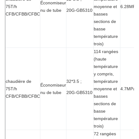
Économiseur
75T/h
moyenne et
6.28MPa
nu de tube
20G-GB5310
CFB/CFBB/CFBC
basses
sections de
basse
température
trois)
114 rangées
(haute
température
y compris,
chaudière de
32*3.5 ;
température
Économiseur
75T/h
moyenne et
4.7MPa
nu de tube
20G-GB5310
CFB/CFBB/CFBC
basses
sections de
basse
température
trois)
72 rangées