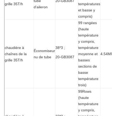
tube
20-GB3087
grille 35T/h
températures
d'aileron
et basse y
compris)
99 rangées
(haute
température
y compris,
chaudière à
38*3 ;
température
Économiseur
chaînes de la
moyenne et
4.54MPa
nu de tube
20-GB3087
grille 35T/h
basses
sections de
basse
température
trois)
99Rows
(haute
température
y compris,