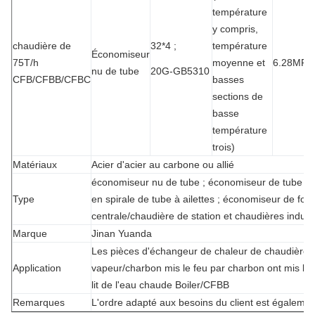
température
y compris,
chaudière de
32*4 ;
température
Économiseur
75T/h
moyenne et
6.28MPa
nu de tube
20G-GB5310
CFB/CFBB/CFBC
basses
sections de
basse
température
trois)
Matériaux
Acier d'acier au carbone ou allié
économiseur nu de tube ; économiseur de tube à a
Type
en spirale de tube à ailettes ; économiseur de font
centrale/chaudière de station et chaudières indust
Marque
Jinan Yuanda
Les pièces d'échangeur de chaleur de chaudière p
Application
vapeur/charbon mis le feu par charbon ont mis le 
lit de l'eau chaude Boiler/CFBB
Remarques
L'ordre adapté aux besoins du client est égalemen