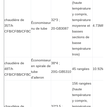
(haute
température
y compris,
chaudière de
32*3 ;
température
Économiseur
35T/h
moyenne et
4.73MPa
nu de tube
20-GB3087
CFB/CFBB/CFBC
basses
sections de
basse
température
trois)
Économiseur
chaudière de
38*4 ;
en spirale de
48T/h
45 rangées
10.92MP
tube
20G-GB5310
CFB/CFBB/CFBC
d'aileron
156 rangées
(haute
température
y compris,
chaudière de
32*3.5 ;
température