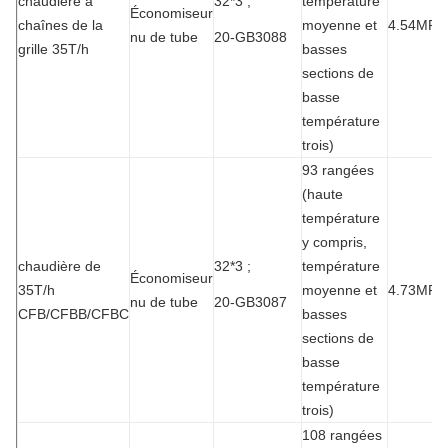
chaudière à
32*3 ;
température
Économiseur
chaînes de la
moyenne et
4.54MPa
nu de tube
20-GB3088
grille 35T/h
basses
sections de
basse
température
trois)
93 rangées
(haute
température
y compris,
chaudière de
32*3 ;
température
Économiseur
35T/h
moyenne et
4.73MPa
nu de tube
20-GB3087
CFB/CFBB/CFBC
basses
sections de
basse
température
trois)
108 rangées