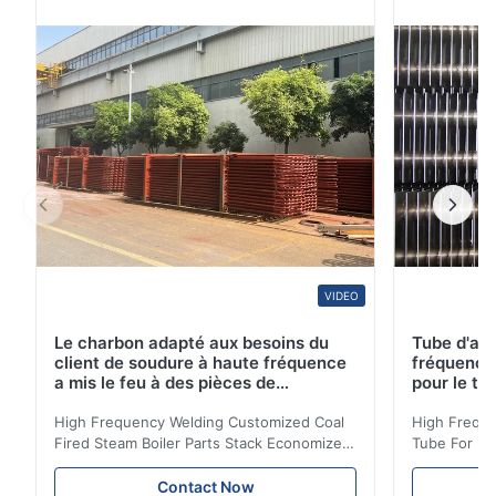
consommation d'énergie, ou pour remplir la fonction
utile telle que préchauffer un fluide. L'...
VIDEO
Le charbon adapté aux besoins du
Tube d'ail
client de soudure à haute fréquence
fréquence 
a mis le feu à des pièces de
pour le tr
chaudière à vapeur empilent la
d'économi
bobine d'économiseur
High Frequency Welding Customized Coal
High Freque
Fired Steam Boiler Parts Stack Economizer
Tube For Ec
Coil Boiler economizer Boiler Economizer is
economizer 
the energy improving device that helps to
energy impr
Contact Now