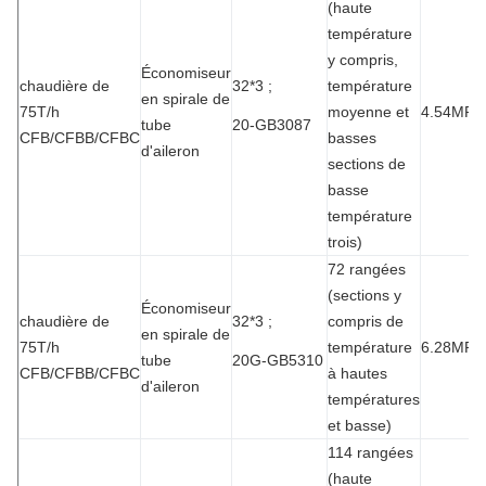
(haute
température
y compris,
Économiseur
chaudière de
32*3 ;
température
en spirale de
75T/h
moyenne et
4.54MPa
tube
20-GB3087
CFB/CFBB/CFBC
basses
d'aileron
sections de
basse
température
trois)
72 rangées
(sections y
Économiseur
chaudière de
32*3 ;
compris de
en spirale de
75T/h
température
6.28MPa
tube
20G-GB5310
CFB/CFBB/CFBC
à hautes
d'aileron
températures
et basse)
114 rangées
(haute