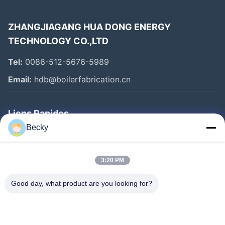
ZHANGJIAGANG HUA DONG ENERGY
TECHNOLOGY CO.,LTD
Tel:
0086-512-5676-5989
Email:
hdb@boilerfabrication.cn
Liens Rapides
Becky
Maison
Produits
3:20 PM
Au Sujet De Nous
Good day, what product are you looking for?
Visite D'usine
Contrôle De Qualité
Contactez-Nous