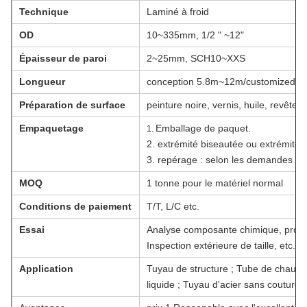
Technique
Laminé à froid
OD
10~335mm, 1/2 " ~12"
Épaisseur de paroi
2~25mm, SCH10~XXS
Longueur
conception 5.8m~12m/customized
Préparation de surface
peinture noire, vernis, huile, revête
Empaquetage
Emballage de paquet.
1.
2. extrémité biseautée ou extrémité 
3. repérage : selon les demandes du 
MOQ
1 tonne pour le matériel normal
Conditions de paiement
T/T, L/C etc.
Essai
Analyse composante chimique, propr
Inspection extérieure de taille, etc. 
Application
Tuyau de structure ; Tube de chaudièr
liquide ; Tuyau d'acier sans couture 