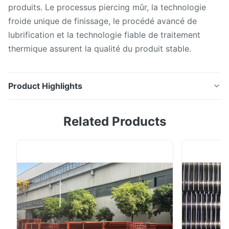
produits. Le processus piercing mûr, la technologie
froide unique de finissage, le procédé avancé de
lubrification et la technologie fiable de traitement
thermique assurent la qualité du produit stable.
Product Highlights
Tube sans couture d'acier au carbone pour de basses
Related Products
et moyennes chaudières à pression Introduction
détaillée Le tuyau d'acier au carbone sans couture est
fait de lingot en acier ou billette solide par le perçage
et puis l'étirage à froid à laminage à chaud, laminant à
froid ou. Le tuyau d'acier au ...