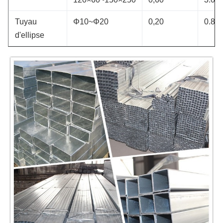
Tuyau
Φ10~Φ20
0,20
0.8~1
d'ellipse