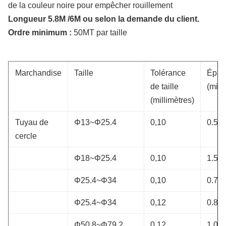
de la couleur noire pour empêcher rouillement
Longueur 5.8M /6M ou selon la demande du client.
Ordre minimum :
50MT par taille
Marchandise
Taille
Tolérance
Épai
de taille
(mill
(millimètres)
Tuyau de
Φ13~Φ25.4
0,10
0.5~1
cercle
Φ18~Φ25.4
0,10
1.5~2
Φ25.4~Φ34
0,10
0.7~2
Φ25.4~Φ34
0,12
0.8~3
Φ50.8~Φ79.2
0,12
1.0~3