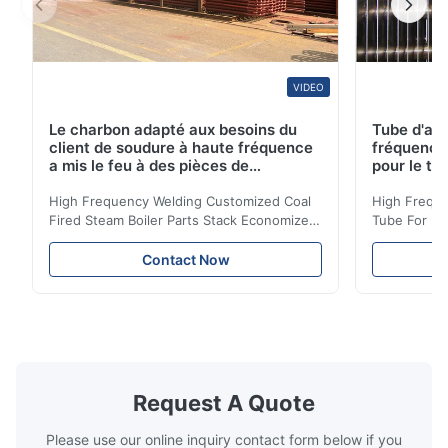
VIDEO
Le charbon adapté aux besoins du
Tube d'ail
client de soudure à haute fréquence
fréquence 
a mis le feu à des pièces de
pour le tr
chaudière à vapeur empilent la
d'économi
bobine d'économiseur
High Frequency Welding Customized Coal
High Freque
Fired Steam Boiler Parts Stack Economizer
Tube For Ec
Coil Boiler economizer Boiler Economizer is
economizer 
the energy improving device that helps to
energy impr
Contact Now
reduce the cost of operation by saving the
reduce the 
fuel. The economizer in Boiler tends to
fuel. The ec
make the system more energy efficient. In
make the sy
boilers, economizers are generally
boilers, ec
designed to exchange heat with the fluid,
designed to
generally water. The exhaust from the
generally w
boilers is generally in the temperature
boilers is g
Request A Quote
range of 200°C – 250°C, so there
range of 20
huge
Please use our online inquiry contact form below if you