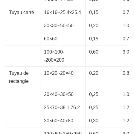
Tuyau carré
16×16~25.4x25.4
0,15
0.7~2
30×30~50×50
0,20
1.0~3
60×60
0,15
0.7~2
100×100-
0,60
3.0~6
-200×200
Tuyau de
10×20~20×40
0,20
0.8~1
rectangle
20×40~30×50
0,25
1.0~2
25×70~38.1.76.2
0,25
1.2~2
30×60~40x80
0,30
1.2~2
120×60~150×250
0,60
3.0~6