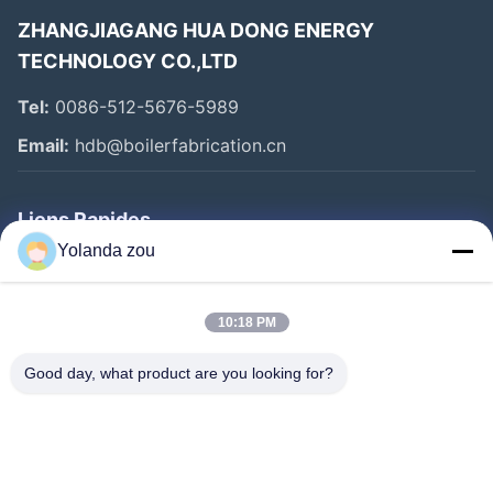
ZHANGJIAGANG HUA DONG ENERGY
TECHNOLOGY CO.,LTD
Tel:
0086-512-5676-5989
Email:
hdb@boilerfabrication.cn
Liens Rapides
Yolanda zou
Maison
Produits
10:18 PM
Au Sujet De Nous
Good day, what product are you looking for?
Visite D'usine
Contrôle De Qualité
Contactez-Nous