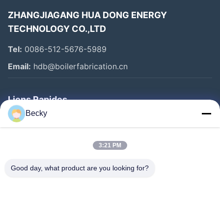
ZHANGJIAGANG HUA DONG ENERGY
TECHNOLOGY CO.,LTD
Tel:
0086-512-5676-5989
Email:
hdb@boilerfabrication.cn
Liens Rapides
Becky
Maison
Produits
3:21 PM
Au Sujet De Nous
Good day, what product are you looking for?
Visite D'usine
Contrôle De Qualité
Contactez-Nous