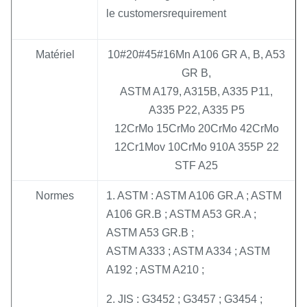
le customersrequirement
Matériel
10#20#45#16Mn A106 GR A, B, A53
GR B,
ASTM A179, A315B, A335 P11,
A335 P22, A335 P5
12CrMo 15CrMo 20CrMo 42CrMo
12Cr1Mov 10CrMo 910A 355P 22
STF A25
Normes
1. ASTM : ASTM A106 GR.A ; ASTM
A106 GR.B ; ASTM A53 GR.A ;
ASTM A53 GR.B ;
ASTM A333 ; ASTM A334 ; ASTM
A192 ; ASTM A210 ;
2. JIS : G3452 ; G3457 ; G3454 ;