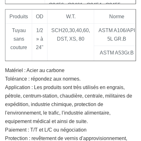
G3456 ; G3461 ; G3454 ; G3455 ;
STPG38 ; STPG38 ; STS38 ;
Produits
OD
W.T.
Norme
STPT42 ; STB42 ; STS42 ; STS49 ;
Tuyau
1/2
SCH20,30,40,60,
ASTM A106/API
STPT49
sans
» à
DST, XS, 80
5L GR.B
3. DIN : ST33 ; ST38ST35 ; ST42 ;
couture
24"
ST45 ; ST52.4 ; ST52 ; TTT St35N ;
ASTM A53Gr.B
10Ni14 ; 15Mo3
Matériel : Acier au carbone
4. Api : APL 5LAPI 5CT ; LIGNE
Ligne
3"
SCH20,30,40,60,
API5LGR.B/X42,
Tolérance : répondez aux normes.
TUYAU d'api et ainsi de suite
de
à
DST, XS
X52, X60
Application : Les produits sont très utilisés en engrais,
tuyau
18"
pétrole, centrum-station, chaudière, centrale, militaires de
5. nous pouvons également produire
expédition, industrie chimique, protection de
selon le besoin des clients
Tuyau
1"
SCH20,30,40,60,
ASRM A53GR.B
l'environnement, le trafic, l'industrie alimentaire,
d'acier
à
DST, XS, 80
equipement médical et ainsi de suite.
Certificats
1. Certificat de système de gestion
d'ERW
28"
Paiement : T/T et L/C ou négociation
environnementale
Protection : revêtement de vernis d'approvisionnement,