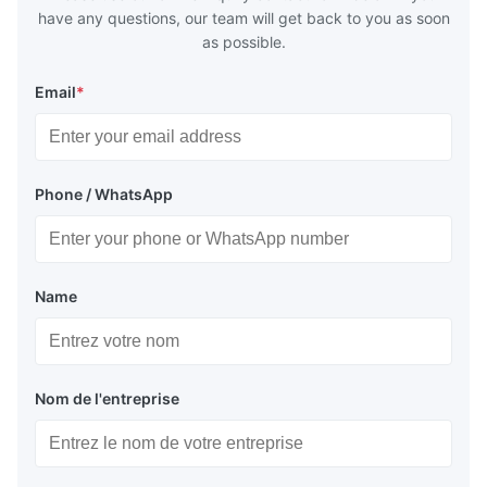
4. ligne tuyau
have any questions, our team will get back to you as soon
as possible.
5. garniture de forage
Email
*
6. tuyau de chaudière
7. d'autres utilisations que nous
pouvons produire selon le besoin
Phone / WhatsApp
des clients
emballage
1. Pp
Name
2. PE
3. Paquet
Nom de l'entreprise
4. couvre les deux extrémités
5. selon le besoin des clients