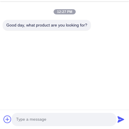
de tuyau de diverses formes. Le but principal
12:27 PM
d'utiliser des
chapeaux de
tuyau est
d'imperméabiliser les connexions. Elles sont
Good day, what product are you looking for?
également employées pour fermer les extrémités
des tuyaux et des tubes hydrauliques ou
pneumatiques. Elles sont employées dans l'appareil
mettant d'aplomb des lignes d'approvisionnement
en eau, des machines et de l'installation de
fabrication domestiques, commerciales et
industrielles etc. Elles sont également équipées sur
des lignes de pompe à eau de l'objectif unique
d'enlever des blocs d'air. Des chapeaux de tuyau
sont fortement exigés comme catégorie importante
des garnitures de tuyau.
L'acier et les alliages prosaïques fabrique un large