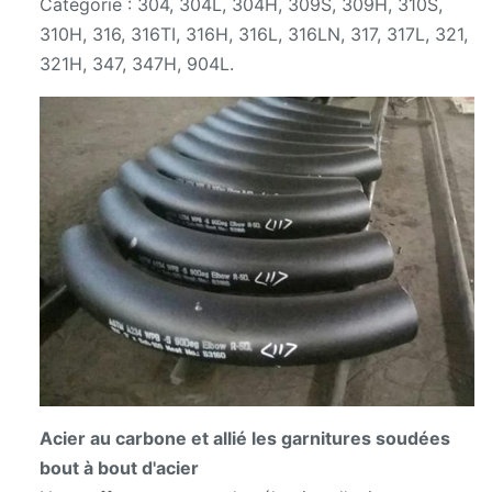
Catégorie : 304, 304L, 304H, 309S, 309H, 310S,
310H, 316, 316TI, 316H, 316L, 316LN, 317, 317L, 321,
321H, 347, 347H, 904L.
Acier au carbone et allié les garnitures soudées
bout à bout d'acier