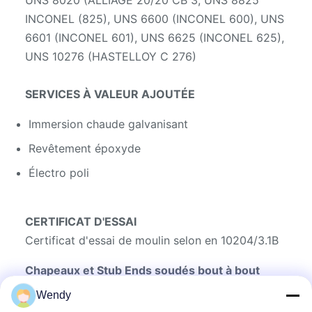
UNS 8020 (ALLIAGE 20/20 CB 3, UNS 8825
INCONEL (825), UNS 6600 (INCONEL 600), UNS
6601 (INCONEL 601), UNS 6625 (INCONEL 625),
UNS 10276 (HASTELLOY C 276)
SERVICES À VALEUR AJOUTÉE
Immersion chaude galvanisant
Revêtement époxyde
Électro poli
CERTIFICAT D'ESSAI
Certificat d'essai de moulin selon en 10204/3.1B
Chapeaux et Stub Ends soudés bout à bout
Le tuyau couvre l'acte comme dispositif de
Wendy
protection et est conçu pour protéger des embouts